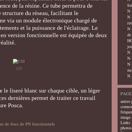
rence de la résine. Ce tube permettra de
fo
N 
 structure du réseau, facilitant le
N 
me via un module électronique chargé de
re
tements et la puissance de l'éclairage. Le
N 
en version fonctionnelle est équipée de deux
de
HO
éalité.
jo
N 
N 
N 
110
mo
N 
e le liseré blanc sur chaque cible, un léger
PAGE
ces dernières permet de traiter ce travail
autres 
ture Posca.
connex
fréquen
image 
Links
photos 