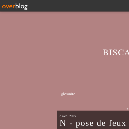
BISC
glossaire
<
6 avril 2025
N - pose de feux