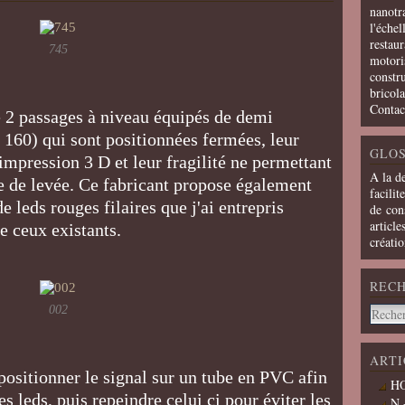
nanotra
l'échel
restaur
745
motoris
constru
bricola
Contac
 2 passages à niveau équipés de demi
 160) qui sont positionnées fermées, leur
GLOS
impression 3 D et leur fragilité ne permettant
A la d
 de levée. Ce fabricant propose également
facilit
e leds rouges filaires que j'ai entrepris
de cons
article
e ceux existants.
créati
REC
002
ARTI
 positionner le signal sur un tube en PVC afin
HO
es leds, puis repeindre celui ci pour éviter les
N 