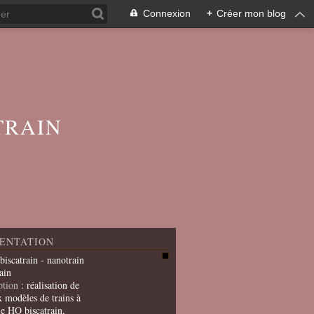
Connexion
+
Créer mon blog
TRAIN
ENTATION
 biscatrain - nanotrain
ain
ption
: réalisation de
x modèles de trains à
le HO biscatrain,