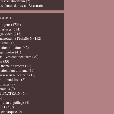
 réseau Biscatrain (2)
es photos du réseau Biscatrain
GORIES
du jour
(1721)
t astuces
(534)
age vidéo
(215)
nanotrain à l'échelle N
(152)
x amis
(45)
ction kit laiton
(42)
age photos
(41)
ts - vos commentaires
(40)
es
(33)
t thème du réseau
(21)
uction d'un diorama
(19)
u réseau N nextrain
(11)
er du modéliste
(8)
tismes
(7)
erminus
(7)
BISCATRAIN
(6)
6)
ire un aiguillage
(4)
t TCC
(2)
a embarquée
(2)