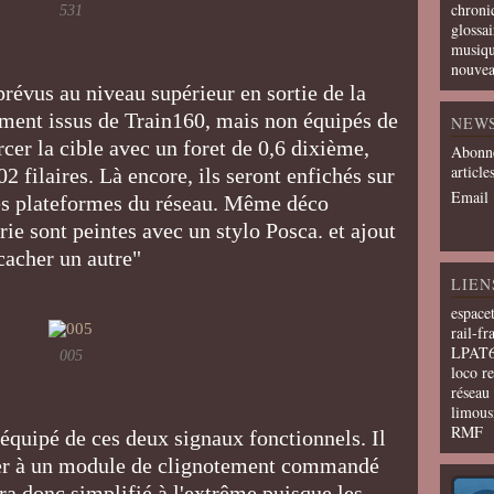
chroni
531
glossai
musiqu
nouvea
révus au niveau supérieur en sortie de la
lement issus de Train160, mais non équipés de
NEW
ercer la cible avec un foret de 0,6 dixième,
Abonne
article
2 filaires. Là encore, ils seront enfichés sur
Email
es plateformes du réseau. Même déco
erie sont peintes avec un stylo Posca. et ajout
 cacher un autre"
LIEN
espace
rail-fr
LPAT
005
loco r
résea
limous
RMF
équipé de ces deux signaux fonctionnels. Il
rder à un module de clignotement commandé
ra donc simplifié à l'extrême puisque les