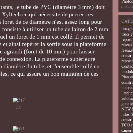
Photos
tants, le tube de PVC (diamètre 3 mm) doit
quelqu
 Xyltech ce qui nécessite de percer ces
CATÉ
 foret de ce diamètre n'est assez long pour
e consiste à utiliser un tube de laiton de 2 mm
image 
trucs e
uel un foret de 1 mm est collé. Il permet de
report
 et ainsi repérer la sortie sous la plateforme
réseau 
réseau
te agrandi (foret de 10 mm) pour laisser
constru
s de connexion. La plateforme supérieure
report
u diamètre du tube, et l'ensemble collé en
Contac
modul
bles, ce qui assure un bon maintien de ces
Plan e
constr
nouvea
l'ateli
automa
gare t
717
NEW 
infos
(
constru
TCO e
camér