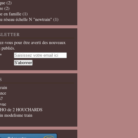
que
(2)
re
(2)
e en famille
(1)
u réseau échelle N "newtrain"
(1)
SLETTER
z-vous pour être averti des nouveaux
s publiés.
S
train
ance
67
evue
u HO de 2 HOUCHARDS
in modelisme train