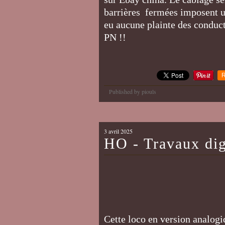
barrières fermées imposent u
eu aucune plainte des conduct
PN !!
R
Published by piouls
3 avril 2025
HO - Travaux di
Cette loco en version analogi