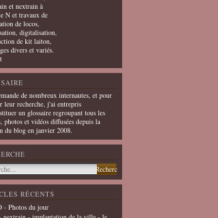
in et nextrain à
le N et travaux de
ation de locos,
ation, digitalisation,
ction de kit laiton,
ges divers et variés.
t
SAIRE
emande de nombreux internautes, et pour
er leur recherche, j'ai entrepris
tituer un glossaire regroupant tous les
s, photos et vidéos diffusées depuis la
on du blog en janvier 2008.
HERCHE
CLES RÉCENTS
 - Photos du jour
- nextrain - implantation de la ville - le