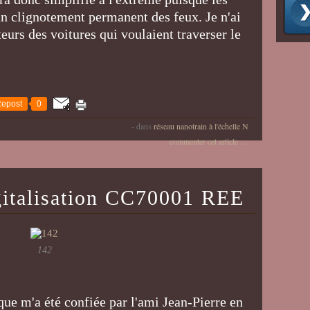
n clignotement permanent des feux. Je n'ai
eurs des voitures qui voulaient traverser le
epost
0
-
dans
réseau nanotrain à l'échelle N
commenter cet article
…
gitalisation CC70001 REE
142
que m'a été confiée par l'ami Jean-Pierre en