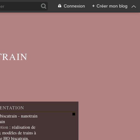
Connexion
+
Créer mon blog
TRAIN
ENTATION
 biscatrain - nanotrain
ain
ption
: réalisation de
x modèles de trains à
le HO biscatrain,