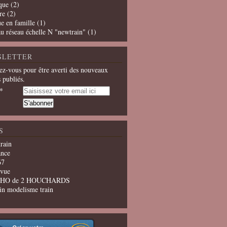
que
(2)
re
(2)
e en famille
(1)
u réseau échelle N "newtrain"
(1)
SLETTER
z-vous pour être averti des nouveaux
s publiés.
S
train
ance
67
evue
u HO de 2 HOUCHARDS
in modelisme train