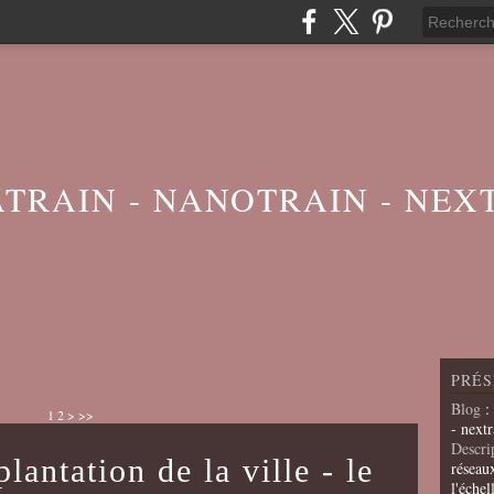
ATRAIN - NANOTRAIN - NEX
PRÉS
Blog
:
1
2
>
>>
- nextr
Descri
lantation de la ville - le
réseau
l'échel