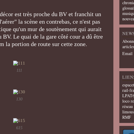
chroni
glossai
musiqu
 décor est très proche du BV et franchit un
nouvea
aérer" la scène en contrebas, ce n'est pas
étique qu'un mur de soutènement qui aurait
NEW
u BV. Le quai de la gare côté cour a dû être
Abonne
 la portion de route sur cette zone.
article
Email
111
LIEN
espace
rail-fr
LPAT
130
loco r
résea
limous
RMF
615