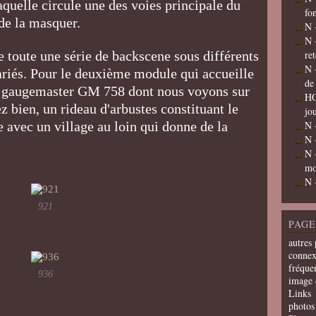
aquelle circule une des voies principale du
fo
 de la masquer.
N 
N 
toute une série de backscene sous différents
re
N 
ariés. Pour le deuxième module qui accueille
de
ama gaugemaster GM 758 dont nous voyons sur
HO
ez bien, un rideau d'arbustes constituant le
jo
e avec un village au loin qui donne de la
N 
N 
N 
mo
N 
921
PAGE
autres 
connex
fréquen
936
image 
Links
photos 