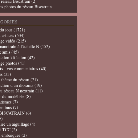
 réseau Biscatrain (2)
es photos du réseau Biscatrain
GORIES
du jour
(1721)
t astuces
(534)
age vidéo
(215)
nanotrain à l'échelle N
(152)
x amis
(45)
ction kit laiton
(42)
age photos
(41)
ts - vos commentaires
(40)
es
(33)
t thème du réseau
(21)
uction d'un diorama
(19)
u réseau N nextrain
(11)
er du modéliste
(8)
tismes
(7)
erminus
(7)
BISCATRAIN
(6)
6)
ire un aiguillage
(4)
t TCC
(2)
a embarquée
(2)