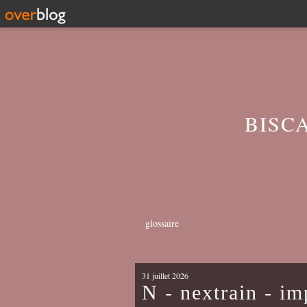
BISC
glossaire
31 juillet 2026
N - nextrain - imp