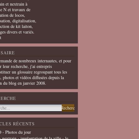
in et nextrain à
le N et travaux de
ation de locos,
ation, digitalisation,
ction de kit laiton,
ges divers et variés.
t
SAIRE
emande de nombreux internautes, et pour
er leur recherche, j'ai entrepris
tituer un glossaire regroupant tous les
s, photos et vidéos diffusées depuis la
on du blog en janvier 2008.
HERCHE
CLES RÉCENTS
 - Photos du jour
- nextrain - implantation de la ville - le