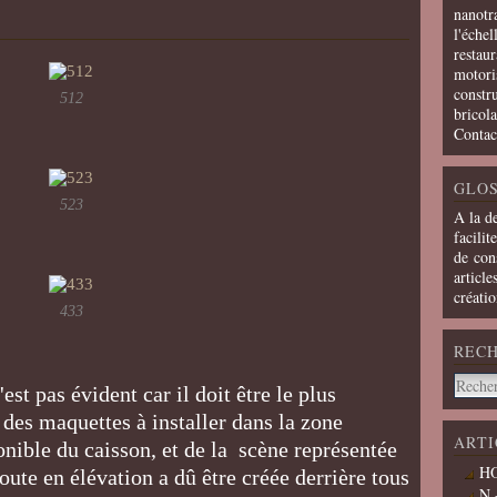
nanotra
l'échel
restaur
motoris
constru
512
bricola
Contac
GLOS
523
A la d
facilit
de cons
article
créati
433
REC
st pas évident car il doit être le plus
 des maquettes à installer dans la zone
ARTI
onible du caisson, et de la scène représentée
HO
oute en élévation a dû être créée derrière tous
N 