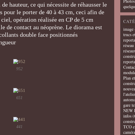
Photos
de hauteur, ce qui nécessite de réhausser le
quelqu
s pour le porter de 40 à 43 cm, ceci afin de
u ciel, opération réalisée en CP de 5 cm
CATÉ
olle de contact au néoprène. Le diorama est
image 
collants double face positionnés
trucs e
report
longueur
réseau 
réseau
constru
report
Contac
952
modul
Plan e
constr
nouvea
l'ateli
651
automa
gare t
NEW 
infos
(
constru
TCO e
441
camér