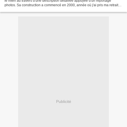
le mien au travers d'une description détaillée appuyée d'un reportage
photos. Sa construction a commencé en 2000, année où j'ai pris ma retraite
et pu me consacrer à plein temps...
Publicité