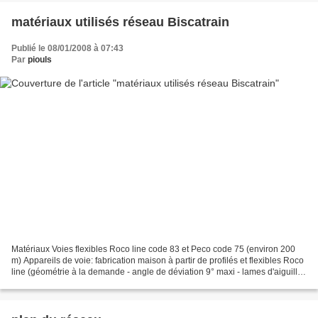
matériaux utilisés réseau Biscatrain
Publié le 08/01/2008 à 07:43
Par
piouls
Matériaux Voies flexibles Roco line code 83 et Peco code 75 (environ 200
m) Appareils de voie: fabrication maison à partir de profilés et flexibles Roco
line (géométrie à la demande - angle de déviation 9° maxi - lames d'aiguilles
souples sans axe de...