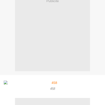
Publicité
458