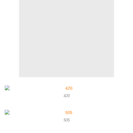
420
505