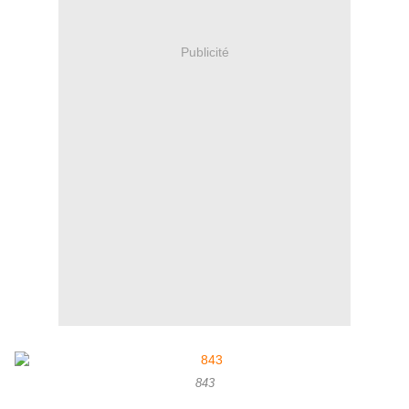
Publicité
843