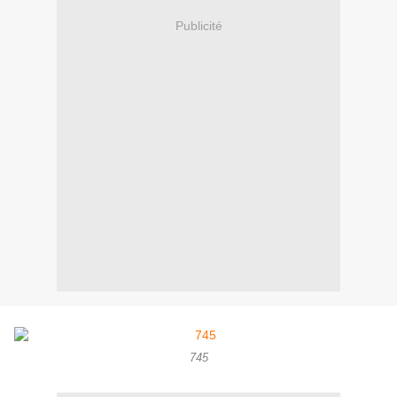
Publicité
745