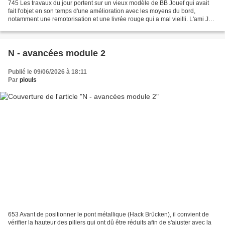
745 Les travaux du jour portent sur un vieux modèle de BB Jouef qui avait
fait l'objet en son temps d'une amélioration avec les moyens du bord,
notamment une remotorisation et une livrée rouge qui a mal vieilli. L'ami JP
me l'a confiée pour la retraiter...
N - avancées module 2
Publié le 09/06/2026 à 18:11
Par
piouls
653 Avant de positionner le pont métallique (Hack Brücken), il convient de
vérifier la hauteur des piliers qui ont dû être réduits afin de s'ajuster avec la