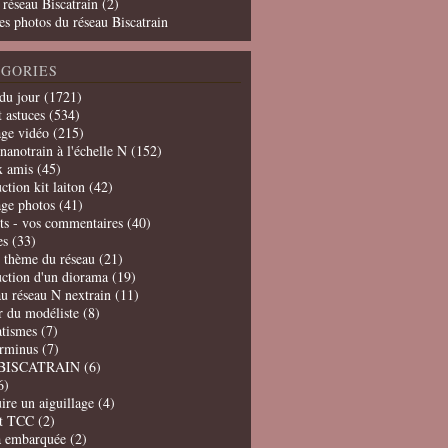
 réseau Biscatrain (2)
es photos du réseau Biscatrain
GORIES
du jour
(1721)
t astuces
(534)
age vidéo
(215)
nanotrain à l'échelle N
(152)
x amis
(45)
ction kit laiton
(42)
age photos
(41)
ts - vos commentaires
(40)
es
(33)
t thème du réseau
(21)
uction d'un diorama
(19)
u réseau N nextrain
(11)
er du modéliste
(8)
tismes
(7)
erminus
(7)
BISCATRAIN
(6)
6)
ire un aiguillage
(4)
t TCC
(2)
a embarquée
(2)