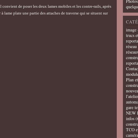
Photos
quelqu
'il convient de poser les deux lames mobiles et les contre-rails, après
 à lame plate une partie des attaches de traverse qui se situent sur
CATÉ
image 
trucs e
report
réseau 
réseau
constru
report
Contac
modul
Plan e
constr
nouvea
l'ateli
automa
gare t
NEW 
infos
(
constru
TCO e
camér