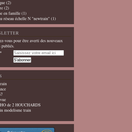
que
(2)
re
(2)
e en famille
(1)
u réseau échelle N "newtrain"
(1)
SLETTER
z-vous pour être averti des nouveaux
s publiés.
S
train
ance
67
evue
u HO de 2 HOUCHARDS
in modelisme train