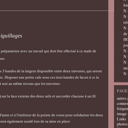
fo
N 
N 
re
N 
de
aiguillages
HO
jo
N 
 préparatoire avec un travail qui doit être effectué à ce stade de
N 
sus.
N 
mo
 3 bandes de la largeur disponible entre deux traverses, qui seront
N 
to. Disposer une petite cale sous ces trois bandes de facon à ce la
et soit au même niveau que les traverses.
PAGE
sur la face externe des deux rails et raccorder chacune à un fil
autres 
connex
fréquen
image 
'autre et à l'intérieur de la pointe de coeur pour solidariser les deux
Links
il sera également soudé lors de sa mise en place
photos 