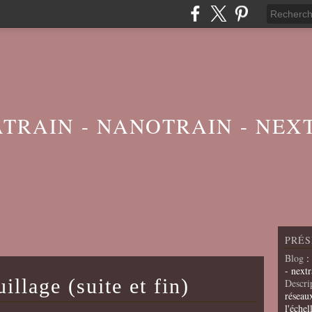
ATRAIN - NANOTRAIN - NEX
PRÉS
Blog
:
- nextr
illage (suite et fin)
Descri
réseau
l'échel