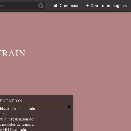
Connexion
+
Créer mon blog
TRAIN
ENTATION
 biscatrain - nanotrain
ain
ption
: réalisation de
x modèles de trains à
le HO biscatrain,