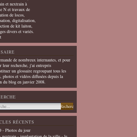
in et nextrain à
le N et travaux de
ation de locos,
ation, digitalisation,
ction de kit laiton,
ges divers et variés.
t
SAIRE
emande de nombreux internautes, et pour
er leur recherche, j'ai entrepris
tituer un glossaire regroupant tous les
s, photos et vidéos diffusées depuis la
on du blog en janvier 2008.
HERCHE
CLES RÉCENTS
 - Photos du jour
- nextrain - implantation de la ville - le