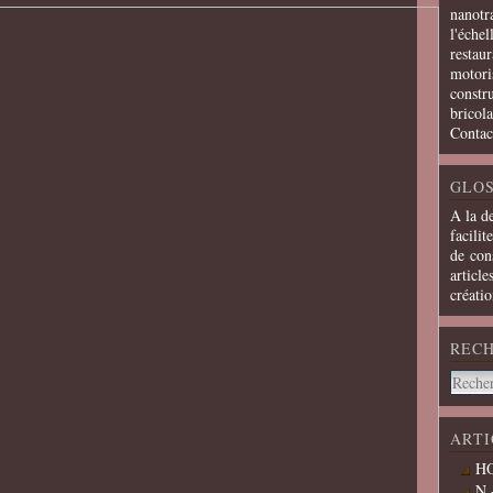
nanotra
l'échel
restaur
motoris
constru
bricola
Contac
GLOS
A la d
facilit
de cons
article
créati
REC
ARTI
HO
N 