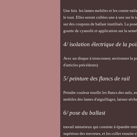
Une fois les lames mobiles et les contre-rails
le tout. Elles seront collées une à une sur le 
sur des coupons de ballast inutilisés. La pos
goutte de cyanolit et application sur la semel
4/ isolation électrique de la po
Avec un disque à tronconner, sectionner la po
d'articles précédents)
5/ peinture des flancs de rail
Peindre couleur rouille les flancs des rails, 
mobiles des lames d'aiguillages, laisser séche
6/ pose du ballast
travail minutieux qui consiste à épandre entre
supérieur des traverses, et les coller ensuit