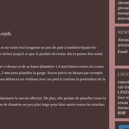
chroni
glossai
musiqu
nouvea
NEW
rails
Abonne
article
s et sur toute leur longueur un peu de pate à modeler/réparer bi-
Email
 sécher jusqu'à ce que le produit devienne dur et puisse être usiné.
ci-dessus et de sa fraise (diamètre 1,4 mm) fraiser toutes les zones
1,3 mm pour planifier la gorge. Soyez précis en faisant par exemple
LIEN
ous défoncez en vérifiant avec un pied à coulisse la profondeur de la
espace
rail-fr
LPAT
loco r
itement le travail effectué. De plus, elle permet de planifier toute la
résea
se de diamètre un peu plus large pour faire sauter toutes les attaches
limous
RMF