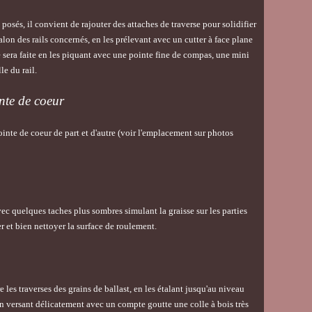
 posés, il convient de rajouter des attaches de traverse pour solidifier
talon des rails concernés, en les prélevant avec un cutter à face plane
e sera faite en les piquant avec une pointe fine de compas, une mini
le du rail.
inte de coeur
inte de coeur de part et d'autre (voir l'emplacement sur photos
avec quelques taches plus sombres simulant la graisse sur les parties
r et bien nettoyer la surface de roulement.
 les traverses des grains de ballast, en les étalant jusqu'au niveau
e en versant délicatement avec un compte goutte une colle à bois très