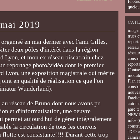
Photos
quelqu
CATÉ
 mai 2019
image 
trucs e
 organisé en mai dernier avec l'ami Gilles,
report
réseau 
siter deux pôles d'intérêt dans la région
réseau
d Lyon, et mon ex réseau biscatrain chez
constru
report
é un reportage photo/vidéo dont le premier
Contac
rd Lyon, une exposition magistrale qui mérite
modul
joint en qualité de réalisation ce que l'on
Plan e
constr
niatur Wunderland).
nouvea
l'ateli
é au réseau de Bruno dont nous avons pu
automa
gare t
sion et d'informatisation, une oeuvre
NEW 
qui permet aujourd'hui de gérer intégralement
infos
(
constru
able la circulation de tous les convois
TCO e
la flotte est consistante!!!! Durant cette trop
camér