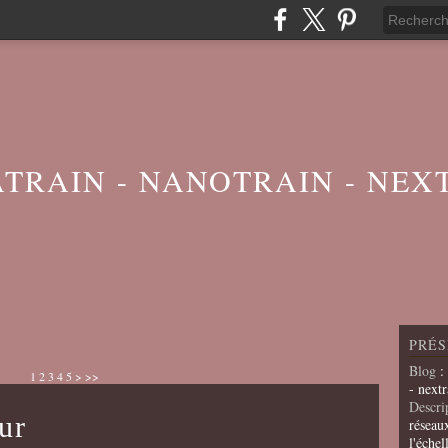
ATRAIN - NANOTRAIN - NEX
PRÉS
Blog
:
1
2
3
4
5
>
>>
- nextr
Descri
ur
réseau
l'échel