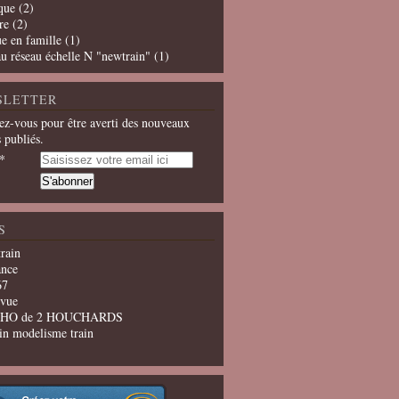
que
(2)
re
(2)
e en famille
(1)
u réseau échelle N "newtrain"
(1)
SLETTER
z-vous pour être averti des nouveaux
s publiés.
S
train
ance
67
evue
u HO de 2 HOUCHARDS
in modelisme train