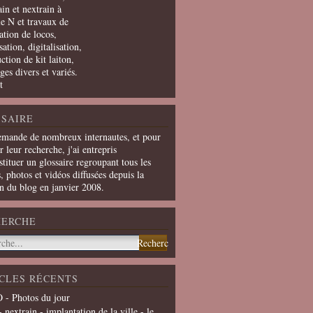
in et nextrain à
le N et travaux de
ation de locos,
ation, digitalisation,
ction de kit laiton,
ges divers et variés.
t
SAIRE
emande de nombreux internautes, et pour
er leur recherche, j'ai entrepris
tituer un glossaire regroupant tous les
s, photos et vidéos diffusées depuis la
on du blog en janvier 2008.
HERCHE
CLES RÉCENTS
 - Photos du jour
- nextrain - implantation de la ville - le