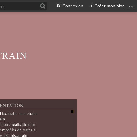
Connexion
+
Créer mon blog
TRAIN
ENTATION
 biscatrain - nanotrain
ain
ption
: réalisation de
x modèles de trains à
le HO biscatrain,