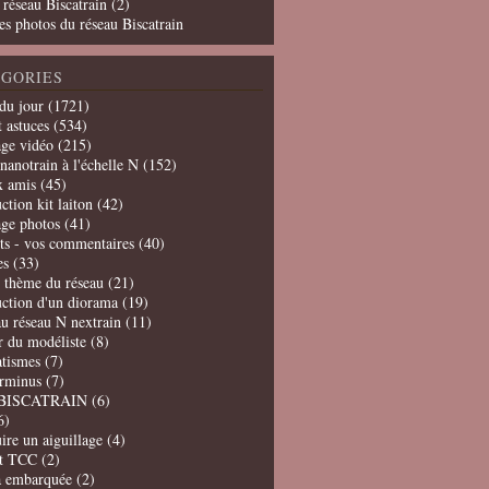
 réseau Biscatrain (2)
es photos du réseau Biscatrain
GORIES
du jour
(1721)
t astuces
(534)
age vidéo
(215)
nanotrain à l'échelle N
(152)
x amis
(45)
ction kit laiton
(42)
age photos
(41)
ts - vos commentaires
(40)
es
(33)
t thème du réseau
(21)
uction d'un diorama
(19)
u réseau N nextrain
(11)
er du modéliste
(8)
tismes
(7)
erminus
(7)
BISCATRAIN
(6)
6)
ire un aiguillage
(4)
t TCC
(2)
a embarquée
(2)