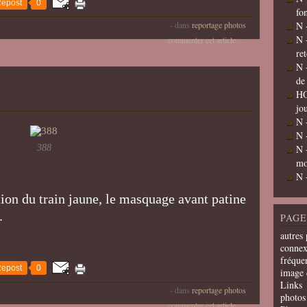
epost
0
fo
-
dans
reportage photos
N 
N 
commenter cet article
…
re
N 
de
HO
jo
N 
N 
388
N 
mo
N 
tion du train jaune, le masquage avant patine
e.
PAGE
autres 
connex
fréquen
epost
0
image 
Links
-
dans
reportage photos
photos 
commenter cet article
…