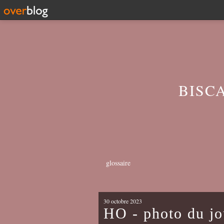
BISC
glossaire
30 octobre 2023
HO - photo du jo