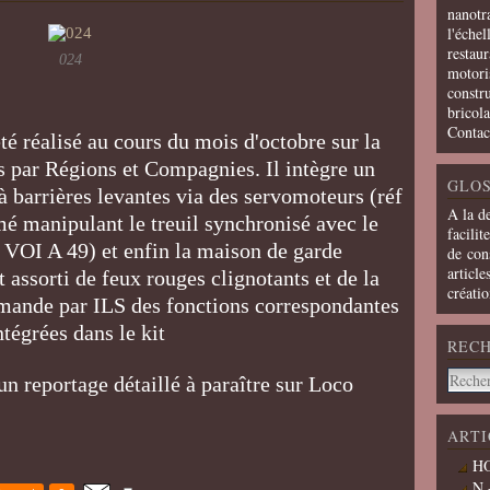
nanotra
l'échel
restaur
024
motoris
constru
bricola
Contac
té réalisé au cours du mois d'octobre sur la
ts par Régions et Compagnies. Il intègre un
GLOS
à barrières levantes via des servomoteurs (réf
A la d
 manipulant le treuil synchronisé avec le
facilit
 VOI A 49) et enfin la maison de garde
de cons
article
t assorti de feux rouges clignotants et de la
créati
mmande par ILS des fonctions correspondantes
ntégrées dans le kit
REC
'un reportage détaillé à paraître sur Loco
ARTI
HO
N 