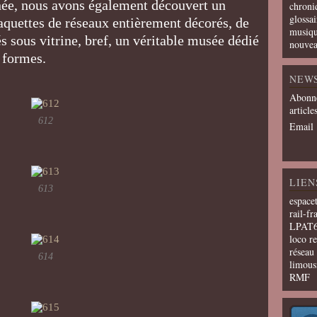
rnée, nous avons également découvert un
chroni
glossai
uettes de réseaux entièrement décorés, de
musiqu
 sous vitrine, bref, un véritable musée dédié
nouvea
es formes.
NEW
Abonne
article
612
Email
LIEN
613
espace
rail-fr
LPAT
loco r
résea
614
limous
RMF