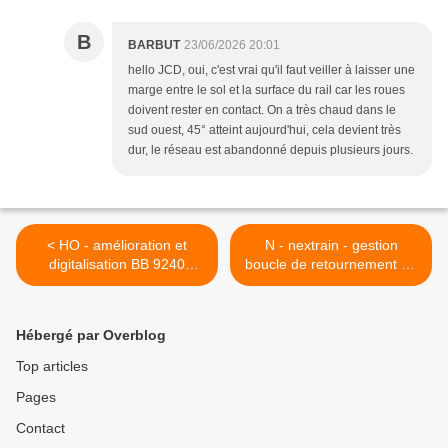
B
BARBUT
23/06/2026 20:01
hello JCD, oui, c'est vrai qu'il faut veiller à laisser une
marge entre le sol et la surface du rail car les roues
doivent rester en contact. On a très chaud dans le
sud ouest, 45° atteint aujourd'hui, cela devient très
dur, le réseau est abandonné depuis plusieurs jours.
< HO - amélioration et
N - nextrain - gestion
digitalisation BB 9240
boucle de retournement en
jouef/roco
digital >
Hébergé par Overblog
Top articles
Pages
Contact