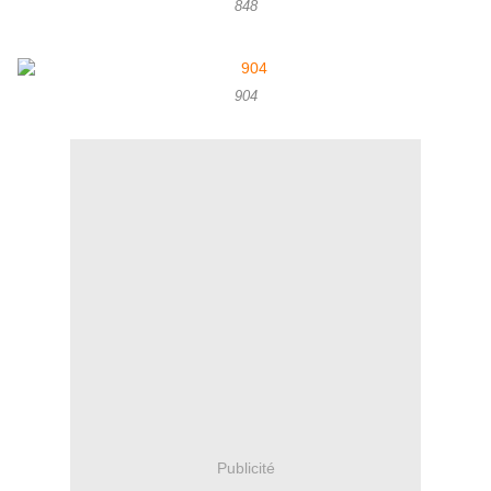
848
904
Publicité