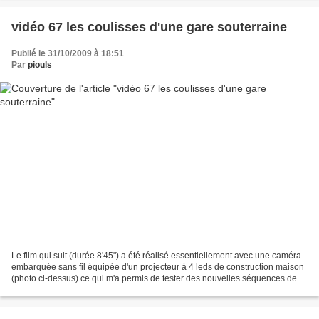
vidéo 67 les coulisses d'une gare souterraine
Publié le 31/10/2009 à 18:51
Par
piouls
Le film qui suit (durée 8'45") a été réalisé essentiellement avec une caméra
embarquée sans fil équipée d'un projecteur à 4 leds de construction maison
(photo ci-dessus) ce qui m'a permis de tester des nouvelles séquences de
nuit et de visionner des parties...