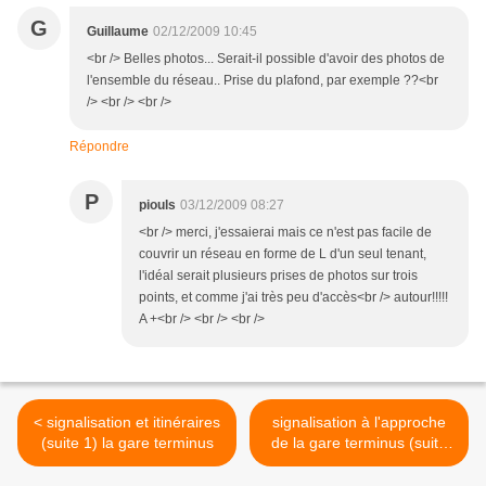
G
Guillaume
02/12/2009 10:45
<br /> Belles photos... Serait-il possible d'avoir des photos de
l'ensemble du réseau.. Prise du plafond, par exemple ??<br
/> <br /> <br />
Répondre
P
piouls
03/12/2009 08:27
<br /> merci, j'essaierai mais ce n'est pas facile de
couvrir un réseau en forme de L d'un seul tenant,
l'idéal serait plusieurs prises de photos sur trois
points, et comme j'ai très peu d'accès<br /> autour!!!!!
A +<br /> <br /> <br />
< signalisation et itinéraires
signalisation à l'approche
(suite 1) la gare terminus
de la gare terminus (suite
2) >