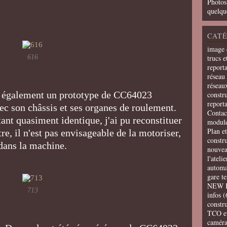
Photos
quelqu
CATÉ
image 
616
trucs e
report
réseau 
réseau
vé également un prototype de CC64023
constru
report
c son châssis et ses organes de roulement.
Contac
ant quasiment identique, j'ai pu reconstituer
modul
Plan e
e, il n'est pas envisageable de la motoriser,
constr
 dans la machine.
nouvea
l'ateli
automa
gare t
NEW 
713
infos
(
constru
TCO e
camér