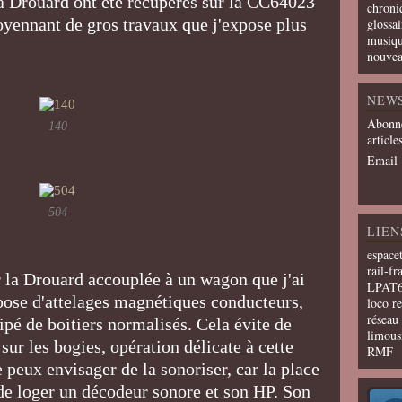
 Drouard ont été récupérés sur la CC64023
chroni
oyennant de gros travaux que j'expose plus
glossai
musiqu
nouvea
NEW
Abonne
140
article
Email
504
LIEN
espace
rail-fr
er la Drouard accouplée à un wagon que j'ai
LPAT
 pose d'attelages magnétiques conducteurs,
loco r
résea
ipé de boitiers normalisés. Cela évite de
limous
sur les bogies, opération délicate à cette
RMF
e peux envisager de la sonoriser, car la place
de loger un décodeur sonore et son HP. Son