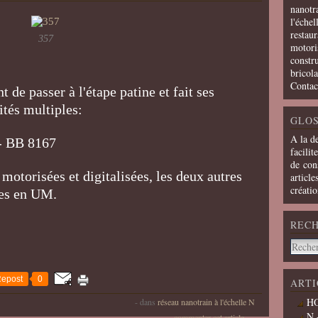
nanotra
l'échel
restaur
357
motoris
constru
bricola
Contac
de passer à l'étape patine et fait ses
ités multiples:
GLOS
A la d
- BB 8167
facilit
de cons
 motorisées et digitalisées, les deux autres
article
créati
ées en UM.
REC
epost
0
ARTI
HO
-
dans
réseau nanotrain à l'échelle N
N 
commenter cet article
…