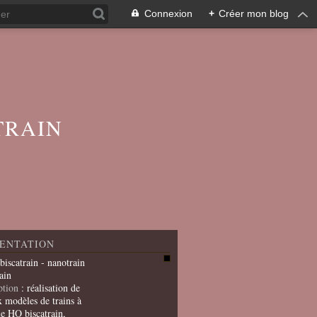
Connexion
+
Créer mon blog
TRAIN
ENTATION
 biscatrain - nanotrain
ain
ption
: réalisation de
x modèles de trains à
le HO biscatrain,