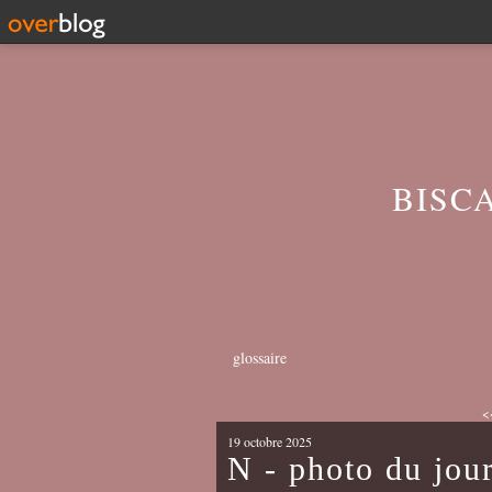
BISC
glossaire
<
19 octobre 2025
N - photo du jou