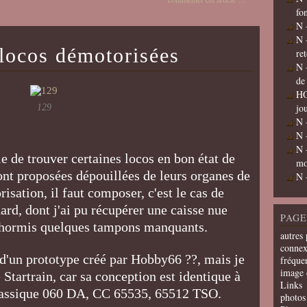
fo
N 
N 
 locos démotorisées
re
N 
de
HO
jo
129
N 
N 
N 
ile de trouver certaines locos en bon état de
mo
sont proposées dépouillées de leurs organes de
N 
isation, il faut composer, c'est le cas de
rd, dont j'ai pu récupérer une caisse nue
PAGE
t hormis quelques tampons manquants.
autres 
connex
r d'un prototype créé par Hobby66 ??, mais je
fréquen
image 
Startrain, car sa conception est identique à
Links
lassique 060 DA, CC 65535, 65512 TSO.
photos 