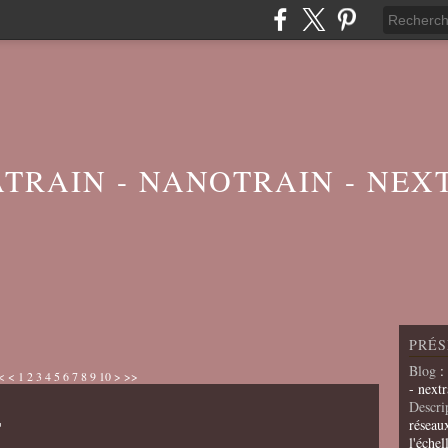
ATRAIN - NANOTRAIN - NEX
PRÉS
Blog
:
<
<
1
2
3
4
5
6
7
8
9
10
>
>>
- nextr
Descri
r
réseau
l'échel