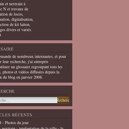
in et nextrain à
le N et travaux de
ation de locos,
ation, digitalisation,
ction de kit laiton,
ges divers et variés.
t
SAIRE
emande de nombreux internautes, et pour
er leur recherche, j'ai entrepris
tituer un glossaire regroupant tous les
s, photos et vidéos diffusées depuis la
on du blog en janvier 2008.
HERCHE
CLES RÉCENTS
 - Photos du jour
- nextrain - implantation de la ville - le