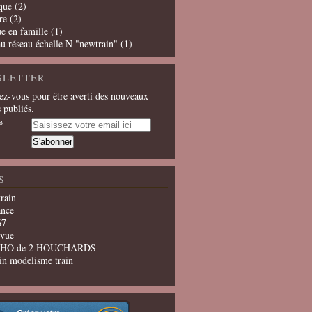
que
(2)
re
(2)
e en famille
(1)
u réseau échelle N "newtrain"
(1)
SLETTER
z-vous pour être averti des nouveaux
s publiés.
S
train
ance
67
evue
u HO de 2 HOUCHARDS
in modelisme train