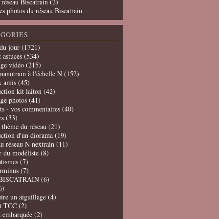
 réseau Biscatrain (2)
es photos du réseau Biscatrain
GORIES
du jour
(1721)
t astuces
(534)
age vidéo
(215)
nanotrain à l'échelle N
(152)
x amis
(45)
ction kit laiton
(42)
age photos
(41)
ts - vos commentaires
(40)
es
(33)
t thème du réseau
(21)
uction d'un diorama
(19)
u réseau N nextrain
(11)
er du modéliste
(8)
tismes
(7)
erminus
(7)
BISCATRAIN
(6)
6)
ire un aiguillage
(4)
t TCC
(2)
a embarquée
(2)