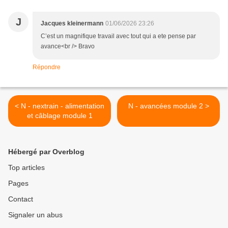
J
Jacques kleinermann
01/06/2026 23:26
C’est un magnifique travail avec tout qui a ete pense par
avance<br /> Bravo
Répondre
< N - nextrain - alimentation
N - avancées module 2 >
et câblage module 1
Hébergé par Overblog
Top articles
Pages
Contact
Signaler un abus