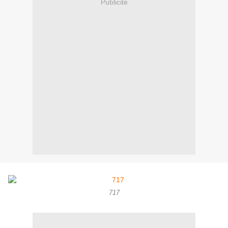
Publicité
717