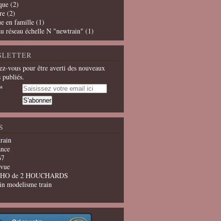
que
(2)
re
(2)
e en famille
(1)
u réseau échelle N "newtrain"
(1)
SLETTER
z-vous pour être averti des nouveaux
s publiés.
S
train
ance
67
evue
u HO de 2 HOUCHARDS
in modelisme train