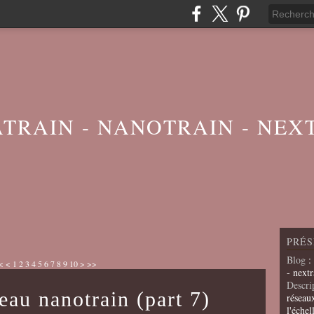
ATRAIN - NANOTRAIN - NEX
PRÉS
Blog
:
<
<
1
2
3
4
5
6
7
8
9
10
>
>>
- nextr
Descri
eau nanotrain (part 7)
réseau
l'échel