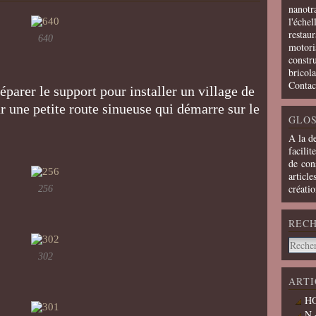
nanotra
l'échel
restaur
640
motoris
constru
bricola
Contac
éparer le support pour installer un village de
 une petite route sinueuse qui démarre sur le
GLOS
A la d
facilit
de cons
article
créati
256
REC
302
ARTI
HO
N 