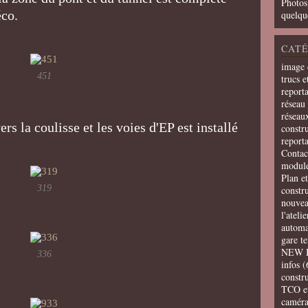
Photos
éco.
quelqu
CATÉ
image 
451
trucs e
report
réseau 
réseau
rs la coulisse et les voies d'EP est installé
constru
report
Contac
modul
Plan e
319
constr
nouvea
l'ateli
automa
gare t
NEW 
336
infos
(
constru
TCO e
camér