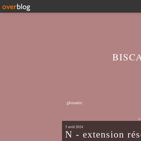
BISC
glossaire
<
5 avril 2024
N - extension rés