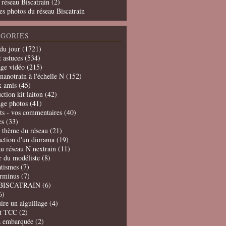
 réseau Biscatrain (2)
es photos du réseau Biscatrain
GORIES
du jour
(1721)
t astuces
(534)
age vidéo
(215)
nanotrain à l'échelle N
(152)
x amis
(45)
ction kit laiton
(42)
age photos
(41)
ts - vos commentaires
(40)
es
(33)
t thème du réseau
(21)
uction d'un diorama
(19)
u réseau N nextrain
(11)
er du modéliste
(8)
tismes
(7)
erminus
(7)
BISCATRAIN
(6)
6)
ire un aiguillage
(4)
t TCC
(2)
a embarquée
(2)