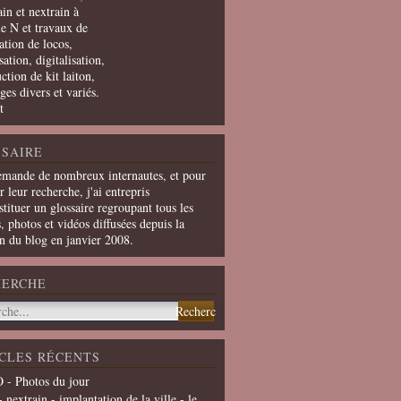
in et nextrain à
le N et travaux de
ation de locos,
ation, digitalisation,
ction de kit laiton,
ges divers et variés.
t
SAIRE
emande de nombreux internautes, et pour
er leur recherche, j'ai entrepris
tituer un glossaire regroupant tous les
s, photos et vidéos diffusées depuis la
on du blog en janvier 2008.
HERCHE
CLES RÉCENTS
 - Photos du jour
- nextrain - implantation de la ville - le