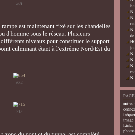
301
fo
N 
N 
re
a rampe est maintenant fixé sur les chandelles
N 
trou d'homme sous le réseau. Plusieurs
de
 différents niveaux pour constituer le support
HO
jo
oint culminant étant à l'extrême Nord/Est du
N 
N 
N 
mo
N 
654
PAGE
autres 
connex
715
fréquen
image 
Links
photos 
a zone du pont et du tunnel est complété