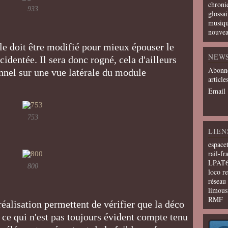
chroni
933
glossai
musiqu
nouvea
le doit être modifié pour mieux épouser le
NEW
cidentée. Il sera donc rogné, cela d'ailleurs
Abonne
unnel sur une vue latérale du module
article
Email
753
LIEN
espace
rail-fr
LPAT
800
loco r
résea
limous
RMF
éalisation permettent de vérifier que la déco
e, ce qui n'est pas toujours évident compte tenu