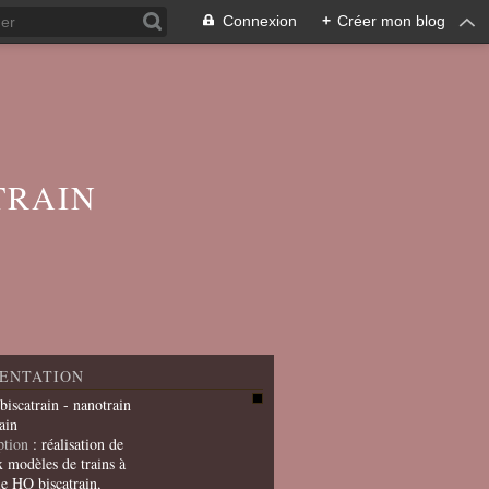
Connexion
+
Créer mon blog
TRAIN
ENTATION
 biscatrain - nanotrain
ain
ption
: réalisation de
x modèles de trains à
le HO biscatrain,