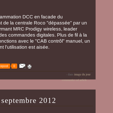
grammation DCC en facade du
ent de la centrale Roco "dépassée" par un
ormant MRC Prodigy wireless, leader
es commandes digitales. Plus de fil à la
fonctions avec le "CAB contrôl" manuel, un
 l'utilisation est aisée.
epost
0
-
dans
image du jour
commenter cet article
…
 septembre 2012