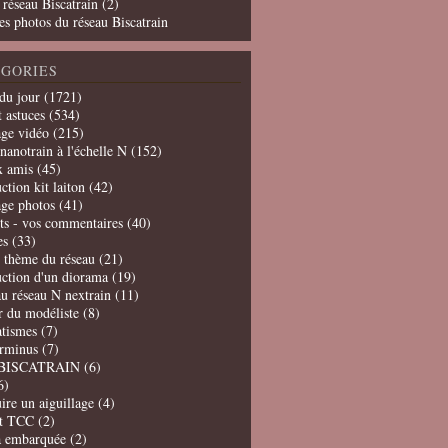
 réseau Biscatrain (2)
es photos du réseau Biscatrain
GORIES
du jour
(1721)
t astuces
(534)
age vidéo
(215)
nanotrain à l'échelle N
(152)
x amis
(45)
ction kit laiton
(42)
age photos
(41)
ts - vos commentaires
(40)
es
(33)
t thème du réseau
(21)
uction d'un diorama
(19)
u réseau N nextrain
(11)
er du modéliste
(8)
tismes
(7)
erminus
(7)
BISCATRAIN
(6)
6)
ire un aiguillage
(4)
t TCC
(2)
a embarquée
(2)