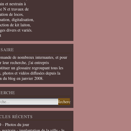
in et nextrain à
le N et travaux de
ation de locos,
ation, digitalisation,
ction de kit laiton,
ges divers et variés.
t
SAIRE
emande de nombreux internautes, et pour
er leur recherche, j'ai entrepris
tituer un glossaire regroupant tous les
s, photos et vidéos diffusées depuis la
on du blog en janvier 2008.
HERCHE
CLES RÉCENTS
 - Photos du jour
- nextrain - implantation de la ville - le