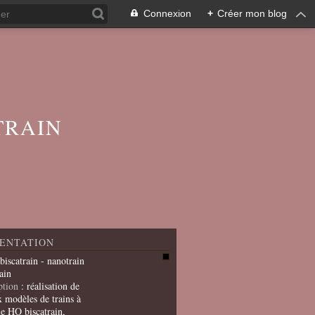
Connexion
+
Créer mon blog
TRAIN
ENTATION
 biscatrain - nanotrain
ain
ption
: réalisation de
x modèles de trains à
le HO biscatrain,