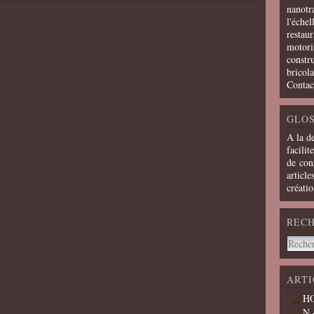
nanotra
l'échel
restaur
motoris
constru
bricola
Contac
GLOS
A la d
facilit
de cons
article
créati
REC
ARTI
HO
N 