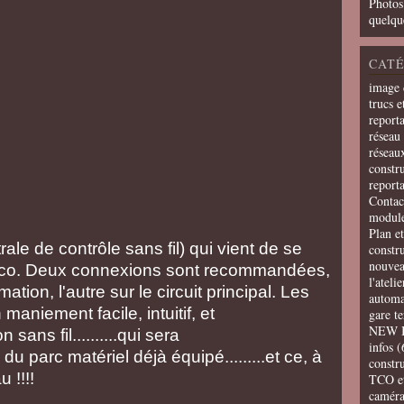
Photos
quelqu
CATÉ
image 
trucs e
report
réseau 
réseau
constru
report
Contac
modul
Plan e
e de contrôle sans fil) qui vient de se
constr
nouvea
 Roco. Deux connexions sont recommandées,
l'ateli
tion, l'autre sur le circuit principal. Les
automa
maniement facile, intuitif, et
gare t
NEW 
n sans fil..........qui sera
infos
(
du parc matériel déjà équipé.........et ce, à
constru
 !!!!
TCO e
camér