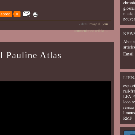
chroni
glossai
musiqu
epost
0
nouvea
-
dans
image du jour
commenter cet article
…
NEW
Abonne
article
l Pauline Atlas
Email
LIEN
espace
rail-fr
LPAT
loco r
résea
limous
RMF