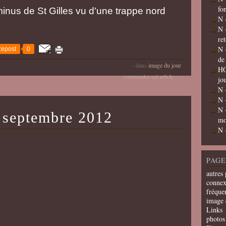
fo
minus de St Gilles vu d'une trappe nord
N 
N 
re
N 
epost
0
de
-
dans
image du jour
HO
commenter cet article
…
jo
N 
N 
N 
 septembre 2012
mo
N 
PAGE
autres 
connex
fréquen
image 
Links
photos 