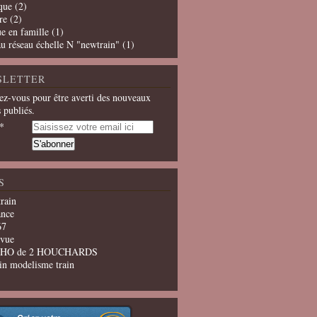
que
(2)
re
(2)
e en famille
(1)
u réseau échelle N "newtrain"
(1)
SLETTER
z-vous pour être averti des nouveaux
s publiés.
S
train
ance
67
evue
u HO de 2 HOUCHARDS
in modelisme train