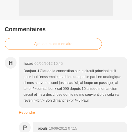
Commentaires
Ajouter un commentaire
H
huard
09/09/2012 10:45
Bonjour J.Claude,la connextion sur le circuit principal sufit
pour tout l'enssemble,tu a bien une petite parti en analogique
si mes souvenirs sont juste sauf si j'ai loupé un passage.j'ai
la<br /> central Lenz set 090 depuis 10 ans de mon ancien
circuit et il y a des chose don je ne me souvient plus,cela va
revenir.<br /> Bon dimanche<br /> J.Paul
Répondre
P
piouls
10/09/2012 07:15