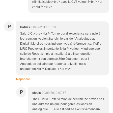
réinitialisables<br /> avec la CV8 valeur 8<br /> <br
/> <br /> <br />
P
Patrick
08/09/2012 18:19
Salut J.C ,<br /> <br /> Ton rerour d' expérience sera utile à
tout ceux qui veulent franchir le pas de l' Analogique au
Digital !.Merci de nous indiquer type & référence , car l' offre
MRC Prodigy est importante &<br /> variée ! + ludique que
celle de Roco , simple à installer & à utiliser question
branchement ( son adresse Zéro également pour l'
Analogique solitaire par rapport à la Multimouss
uniquement<br /> Digitale ! ).<br /> A+
Répondre
P
piouls
09/09/2012 07:57
<br /> <br /> Cette version de centrale ne prévoit pas
une adresse unique pour gérer les locos en
analogique........elle est dédiée exclusivement aux