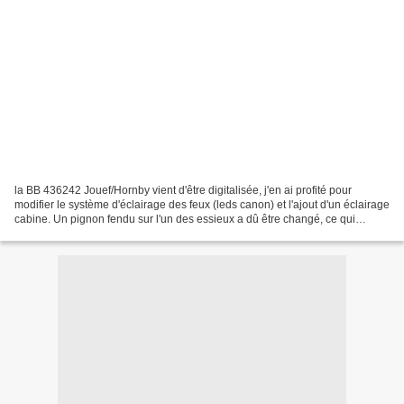
la BB 436242 Jouef/Hornby vient d'être digitalisée, j'en ai profité pour
modifier le système d'éclairage des feux (leds canon) et l'ajout d'un éclairage
cabine. Un pignon fendu sur l'un des essieux a dû être changé, ce qui
bloquait la transmission moteur....