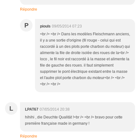
Répondre
P
piouls
09/05/2014 07:23
<br /> <br /> Dans les modèles Fleischmann anciens,
il y a une sortie d'origine (fil rouge - celui qui est
raccordé à un des plots porte charbon du moteur) qui
alimente la file de droite isolée des roues de la<br />
loco , le fil noir est raccordé à la masse et alimente la
file de gauche des roues. il faut simplement
supprimer le pont électrique existant entre la masse
et l'autre plot porte charbon du moteur<br /> <br />
<br /> <br />
L
LPAT67
07/05/2014 20:38
hihihi , die Deuchte Qualität !<br /> <br /> bravo pour cette
première française made in germany !
Répondre