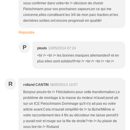
vous confirmer dans votre<br /> décision de choisir
Fleischmann pour vos prochaines vapeurs;en ce qui me
concerne,elles constituent les 3/4 de mon parc traction,et les
dernières sorties ont encore progressé en qualité!
Répondre
P
piouls
10/05/2014 07:24
<br /> <br /> les bonnes marques allemandes!! et en
plus elles sont solides!!!!<br /> <br /> <br /> <br />
R
rolland CANTIN
08/05/2014 10:07
Bonjour piouls<br /> Félicitations pour cette transformation.Le
problème de montage à la masse du moteur m'avait posé pb
sur un ICE Fleischmann.Dommage qu'il n'y ait pas eu votre
article avant.Cela m'aurait simplifié<br /> la tâche!Même si
votre raccordement des 4 fils au décodeur me laisse pensif:il
y aurait noir et rouge sur la file de droite?<br /> Au plaisir de
vous lire<br /> Rolland