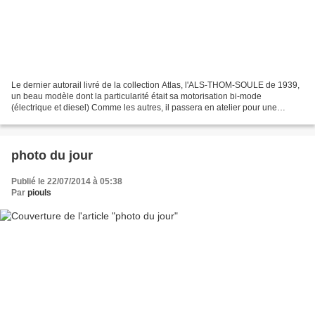
Le dernier autorail livré de la collection Atlas, l'ALS-THOM-SOULE de 1939,
un beau modèle dont la particularité était sa motorisation bi-mode
(électrique et diesel) Comme les autres, il passera en atelier pour une
digitalisation sans doute sonore, le...
photo du jour
Publié le 22/07/2014 à 05:38
Par
piouls