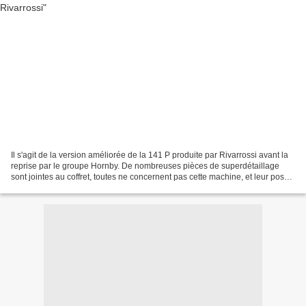
Il s'agit de la version améliorée de la 141 P produite par Rivarrossi avant la
reprise par le groupe Hornby. De nombreuses pièces de superdétaillage
sont jointes au coffret, toutes ne concernent pas cette machine, et leur pose
s'est avérée délicate, les...