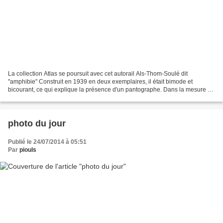
La collection Atlas se poursuit avec cet autorail Als-Thom-Soulé dit
"amphibie" Construit en 1939 en deux exemplaires, il était bimode et
bicourant, ce qui explique la présence d'un pantographe. Dans la mesure où
il pouvait également fonctionner en mode...
photo du jour
Publié le 24/07/2014 à 05:51
Par
piouls