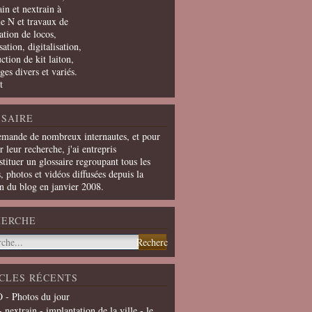
in et nextrain à
le N et travaux de
ation de locos,
ation, digitalisation,
ction de kit laiton,
ges divers et variés.
t
SAIRE
emande de nombreux internautes, et pour
er leur recherche, j'ai entrepris
tituer un glossaire regroupant tous les
s, photos et vidéos diffusées depuis la
on du blog en janvier 2008.
HERCHE
CLES RÉCENTS
 - Photos du jour
- nextrain - implantation de la ville - le