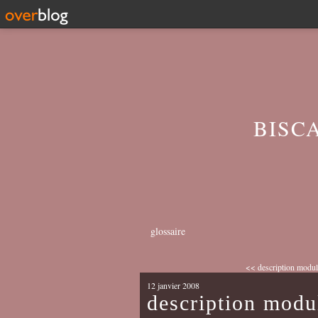
BISC
glossaire
<< description module
12 janvier 2008
description modul