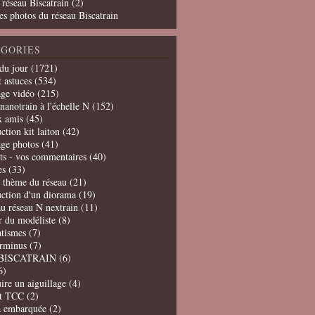
 réseau Biscatrain (2)
es photos du réseau Biscatrain
GORIES
du jour
(1721)
t astuces
(534)
age vidéo
(215)
nanotrain à l'échelle N
(152)
x amis
(45)
ction kit laiton
(42)
age photos
(41)
ts - vos commentaires
(40)
es
(33)
t thème du réseau
(21)
uction d'un diorama
(19)
u réseau N nextrain
(11)
er du modéliste
(8)
tismes
(7)
erminus
(7)
BISCATRAIN
(6)
6)
ire un aiguillage
(4)
t TCC
(2)
a embarquée
(2)