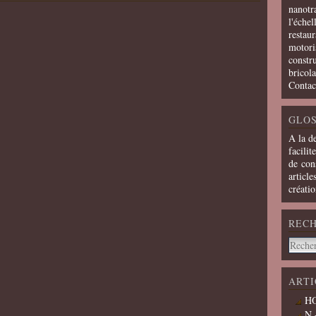
nanotra
l'échel
restaur
motoris
constru
bricola
Contac
GLOS
A la d
facilit
de cons
article
créati
REC
ARTI
HO
N 