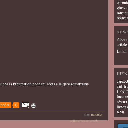
chroni
glossai
musiqu
nouvea
NEW
Abonne
article
Email
LIEN
espace
auche la biburcation donnant accès à la gare souterraine
rail-fr
LPAT
loco r
résea
epost
0
limous
RMF
-
dans
modules
commenter cet article
…