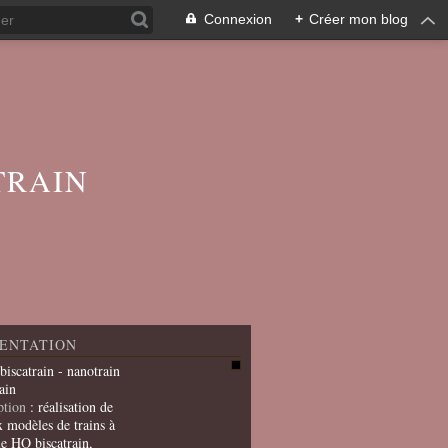
Connexion
+
Créer mon blog
TRAIN
ENTATION
 biscatrain - nanotrain
ain
ption
: réalisation de
x modèles de trains à
le HO biscatrain,