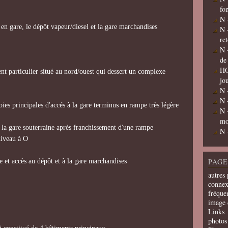
fo
N 
 en gare, le dépôt vapeur/diesel et la gare marchandises
N 
re
N 
de
HO
nt particulier situé au nord/ouest qui dessert un complexe
jo
N 
N 
ies principales d'accés à la gare terminus en rampe très légère
N 
mo
 la gare souterraine après franchissement d'une rampe
N 
eau à O
PAGE
e et accès au dépôt et à la gare marchandises
autres 
connex
fréquen
image 
Links
photos 