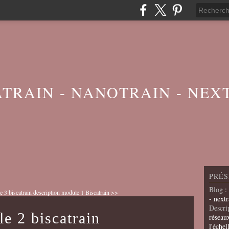
ATRAIN - NANOTRAIN - NEX
PRÉS
Blog
:
 3 biscatrain
description module 1 Biscatrain >>
- nextr
Descri
e 2 biscatrain
réseau
l'échel