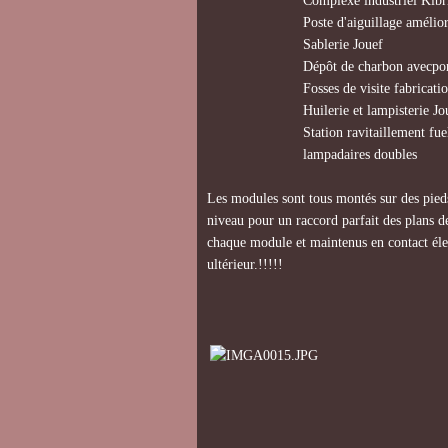
Complexe industriel Kibri consti
Poste d'aiguillage amélioré N° 2
Sablerie Jouef
Dépôt de charbon avecportique
Fosses de visite fabrication p
Huilerie et lampisterie Jou
Station ravitaillement fuel tra
lampadaires doubles
Les modules sont tous montés sur des pieds
niveau pour un raccord parfait des plans de
chaque module et maintenus en contact élec
ultérieur.!!!!!