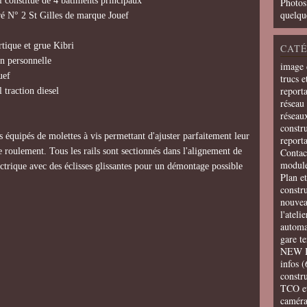
tué de 4 bâtiments principaux
Photos
quelqu
 St Gilles de marque Jouef
 et grue Kibri
CATÉ
ersonnelle
image 
ef
trucs e
report
ction diesel
réseau 
réseau
constru
 équipés de molettes à vis permettant d'ajuster parfaitement leur
report
 roulement. Tous les rails sont sectionnés dans l'alignement de
Contac
modul
trique avec des éclisses glissantes pour un démontage possible
Plan e
constr
nouvea
l'ateli
automa
gare t
NEW 
infos
(
constru
TCO e
camér