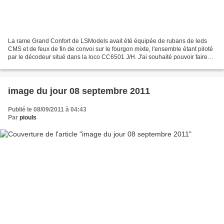
La rame Grand Confort de LSModels avait été équipée de rubans de leds
CMS et de feux de fin de convoi sur le fourgon mixte, l'ensemble étant piloté
par le décodeur situé dans la loco CC6501 J/H. J'ai souhaité pouvoir faire
tracter cette rame par la nouvelle...
image du jour 08 septembre 2011
Publié le 08/09/2011 à 04:43
Par
piouls