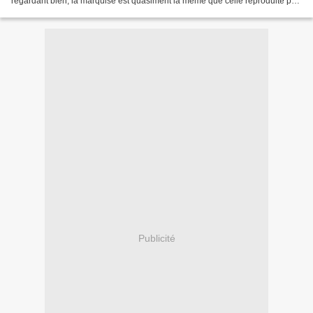
regardant bien, la marquise est quasiment la même que celle reproduite par
Faller et qui équipe les quais...
Publicité