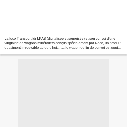
La loco Transport für LKAB (digitalisée et sonorisée) et son convoi d'une
vingtaine de wagons minéraliers conçus spécialement par Roco, un produit
quasiment introuvable aujourd'hui..........le wagon de fin de convoi est équipé
d'origine de deux feux blancs...