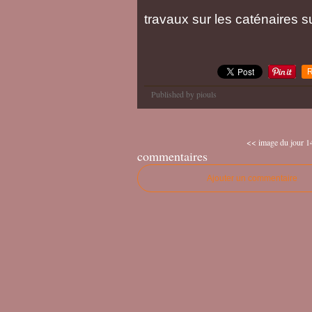
travaux sur les caténaires s
R
Published by piouls
<< image du jour 14
commentaires
Ajouter un commentaire