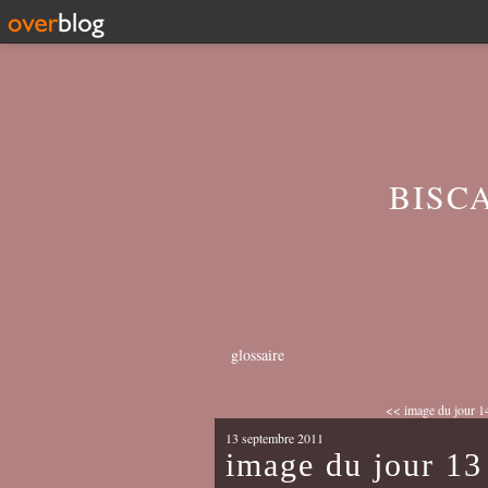
BISC
glossaire
<< image du jour 14
13 septembre 2011
image du jour 13