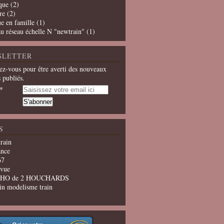
que
(2)
re
(2)
e en famille
(1)
u réseau échelle N "newtrain"
(1)
SLETTER
z-vous pour être averti des nouveaux
s publiés.
S
train
ance
67
evue
u HO de 2 HOUCHARDS
in modelisme train