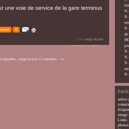
fo
ur une voie de service de la gare terminus
N 
N 
re
N 
epost
0
de
-
dans
image du jour
HO
jo
commenter cet article
…
N 
N 
 septembre...
image du jour 12 septembre... >>
N 
mo
N 
PAGE
autres 
connex
fréquen
image 
Links
photos 