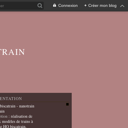
Connexion
+
Créer mon blog
TRAIN
ENTATION
 biscatrain - nanotrain
ain
ption
: réalisation de
x modèles de trains à
le HO biscatrain,