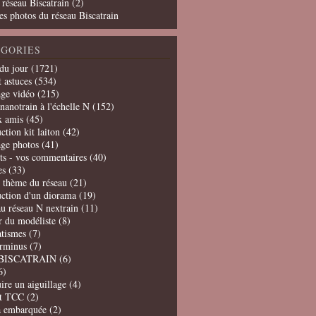
 réseau Biscatrain (2)
es photos du réseau Biscatrain
GORIES
du jour
(1721)
t astuces
(534)
age vidéo
(215)
nanotrain à l'échelle N
(152)
x amis
(45)
ction kit laiton
(42)
age photos
(41)
ts - vos commentaires
(40)
es
(33)
t thème du réseau
(21)
uction d'un diorama
(19)
u réseau N nextrain
(11)
er du modéliste
(8)
tismes
(7)
erminus
(7)
BISCATRAIN
(6)
6)
ire un aiguillage
(4)
t TCC
(2)
a embarquée
(2)