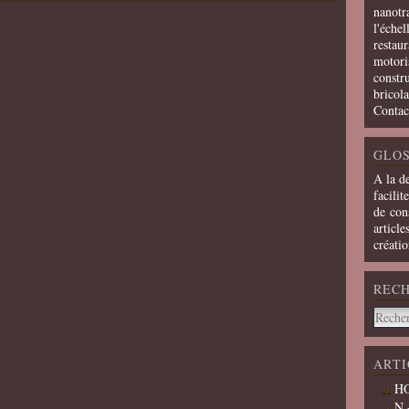
nanotra
l'échel
restaur
motoris
constru
bricola
Contac
GLOS
A la d
facilit
de cons
article
créati
REC
ARTI
HO
N 