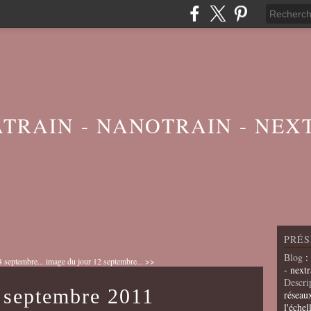
ATRAIN - NANOTRAIN - NEX
PRÉS
Blog
:
 septembre...
image du jour 12 septembre... >>
- nextr
Descri
 septembre 2011
réseau
l'échel