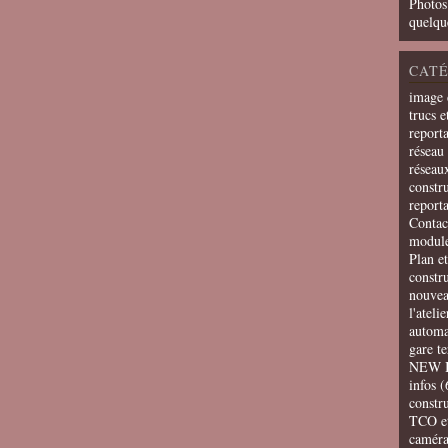
Photos
quelqu
CATÉ
image 
trucs e
report
réseau 
réseau
constru
report
Contac
modul
Plan e
constr
nouvea
l'ateli
automa
gare t
NEW 
infos
(
constru
TCO e
camér