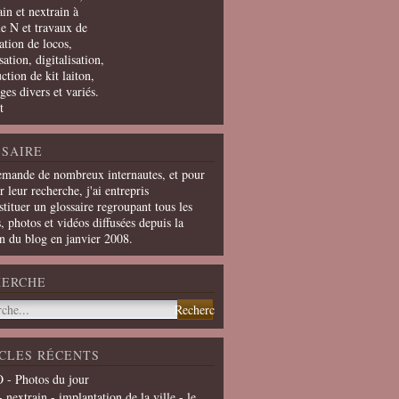
in et nextrain à
le N et travaux de
ation de locos,
ation, digitalisation,
ction de kit laiton,
ges divers et variés.
t
SAIRE
emande de nombreux internautes, et pour
er leur recherche, j'ai entrepris
tituer un glossaire regroupant tous les
s, photos et vidéos diffusées depuis la
on du blog en janvier 2008.
HERCHE
CLES RÉCENTS
 - Photos du jour
- nextrain - implantation de la ville - le