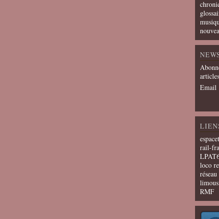
chroni
glossai
musiqu
nouvea
NEW
Abonne
article
Email
LIEN
espace
rail-fr
LPAT
loco r
résea
limous
RMF