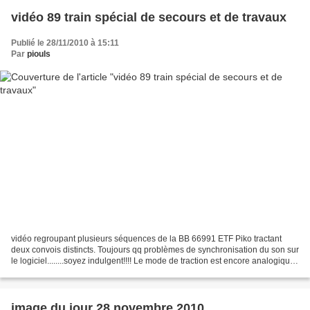
vidéo 89 train spécial de secours et de travaux
Publié le 28/11/2010 à 15:11
Par
piouls
vidéo regroupant plusieurs séquences de la BB 66991 ETF Piko tractant
deux convois distincts. Toujours qq problèmes de synchronisation du son sur
le logiciel........soyez indulgent!!!! Le mode de traction est encore analogique,
mais j'ai programmé la...
image du jour 28 novembre 2010