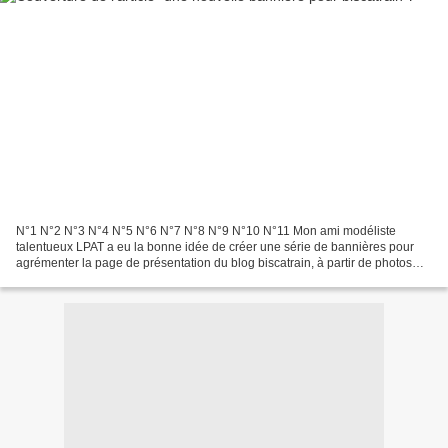
N°1 N°2 N°3 N°4 N°5 N°6 N°7 N°8 N°9 N°10 N°11 Mon ami modéliste
talentueux LPAT a eu la bonne idée de créer une série de bannières pour
agrémenter la page de présentation du blog biscatrain, à partir de photos
déjà diffusées sur le net. Je vous les propose...