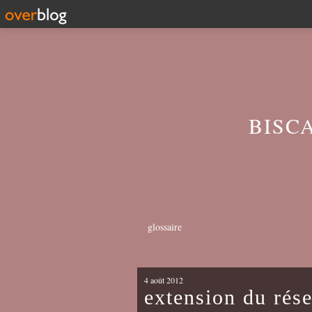
BISC
glossaire
4 août 2012
extension du rése