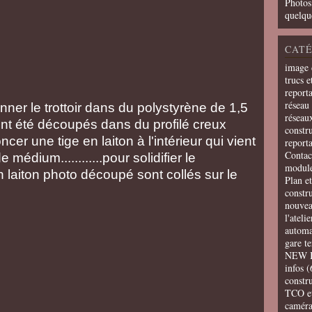
Photos
quelqu
CATÉ
image 
trucs e
report
réseau 
onner le trottoir dans du polystyrène de 1,5
réseau
ont été découpés dans du profilé creux
constru
cer une tige en laiton à l'intérieur qui vient
report
Contac
médium............pour solidifier le
modul
 en laiton photo découpé sont collés sur le
Plan e
constr
nouvea
l'ateli
automa
gare t
NEW 
infos
(
constru
TCO e
camér