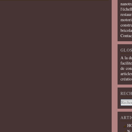
nanotra
l'échel
restaur
motoris
constru
bricola
Contac
GLOS
A la d
facilit
de cons
article
créati
REC
ARTI
HO
N 