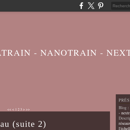
ATRAIN - NANOTRAIN - NEX
PRÉS
Blog
:
<<
<
1
2
3
>
>>
- nextr
Descri
au (suite 2)
réseau
l'échel