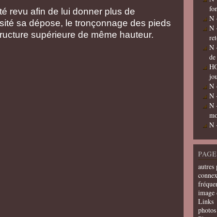
fo
été revu afin de lui donner plus de
N 
sité sa dépose, le tronçonnage des pieds
N 
structure supérieure de même hauteur.
re
N 
de
HO
jo
N 
N 
N 
mo
N 
PAGE
autres 
connex
fréquen
image 
Links
photos 