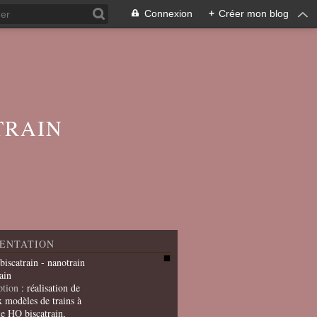
Connexion
+
Créer mon blog
TRAIN
ENTATION
 biscatrain - nanotrain
ain
ption
: réalisation de
x modèles de trains à
le HO biscatrain,