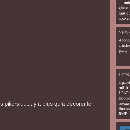
chroni
glossai
musiqu
nouvea
NEW
Abonne
article
Email
LIEN
espace
rail-fr
LPAT
loco r
résea
piliers..........y'à plus qu'à décorer le
limous
RMF