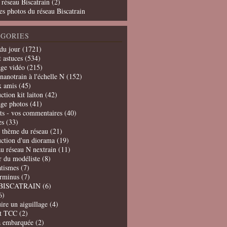
 réseau Biscatrain (2)
es photos du réseau Biscatrain
GORIES
du jour
(1721)
t astuces
(534)
age vidéo
(215)
nanotrain à l'échelle N
(152)
x amis
(45)
ction kit laiton
(42)
age photos
(41)
ts - vos commentaires
(40)
es
(33)
t thème du réseau
(21)
uction d'un diorama
(19)
u réseau N nextrain
(11)
er du modéliste
(8)
tismes
(7)
erminus
(7)
BISCATRAIN
(6)
6)
ire un aiguillage
(4)
t TCC
(2)
a embarquée
(2)