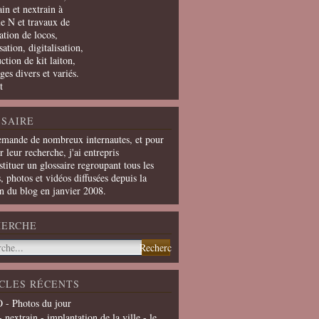
in et nextrain à
le N et travaux de
ation de locos,
ation, digitalisation,
ction de kit laiton,
ges divers et variés.
t
SAIRE
emande de nombreux internautes, et pour
er leur recherche, j'ai entrepris
tituer un glossaire regroupant tous les
s, photos et vidéos diffusées depuis la
on du blog en janvier 2008.
HERCHE
CLES RÉCENTS
 - Photos du jour
- nextrain - implantation de la ville - le