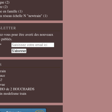
que
(2)
re
(2)
e en famille
(1)
u réseau échelle N "newtrain"
(1)
SLETTER
z-vous pour être averti des nouveaux
s publiés.
S
train
ance
67
evue
u HO de 2 HOUCHARDS
in modelisme train