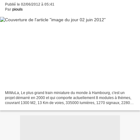
Publié le 02/06/2012 à 05:41
Par
piouls
MiWuLa, Le plus grand train miniature du monde à Hambourg, c'est un
projet démarré en 2000 et qui comporte actuellement 8 modules à thèmes,
couvrant 1300 M2, 13 Km de voies, 335000 lumières, 1270 signaux, 228000
arbres, 580000 heures de travail et dont...