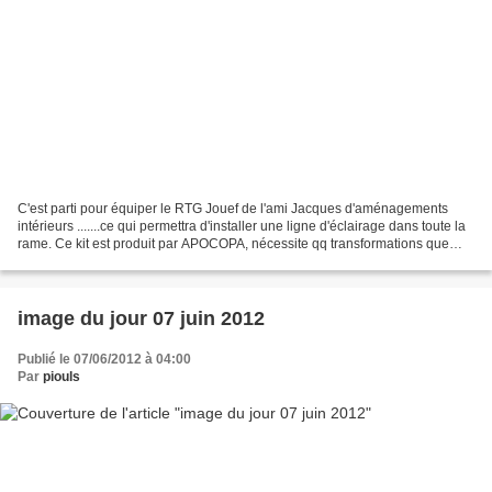
C'est parti pour équiper le RTG Jouef de l'ami Jacques d'aménagements
intérieurs .......ce qui permettra d'installer une ligne d'éclairage dans toute la
rame. Ce kit est produit par APOCOPA, nécessite qq transformations que
j'exposerai dans un prochain...
image du jour 07 juin 2012
Publié le 07/06/2012 à 04:00
Par
piouls