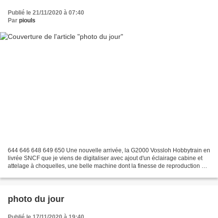
Publié le 21/11/2020 à 07:40
Par
piouls
644 646 648 649 650 Une nouvelle arrivée, la G2000 Vossloh Hobbytrain en
livrée SNCF que je viens de digitaliser avec ajout d'un éclairage cabine et
attelage à choquelles, une belle machine dont la finesse de reproduction et
le fonctionnement sont remarquables...
photo du jour
Publié le 17/11/2020 à 19:40