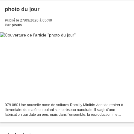
photo du jour
Publié le 27/09/2020 à 05:40
Par
piouls
079 080 Une nouvelle rame de voitures Romilly Minitrix vient de rentrer à
l'inventaire du matériel roulant sur le réseau nanotrain. Il s'agit d'une
fabrication qui date un peu, mais dans l'ensemble, la reproduction me
semble correcte. Elle sera patinée...