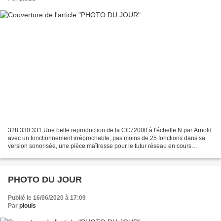
328 330 331 Une belle reproduction de la CC72000 à l'échelle N par Arnold
avec un fonctionnement irréprochable, pas moins de 25 fonctions dans sa
version sonorisée, une pièce maîtresse pour le futur réseau en cours
d'étude. Au fur et à mesure de mes explorations,...
PHOTO DU JOUR
Publié le 16/06/2020 à 17:09
Par
piouls