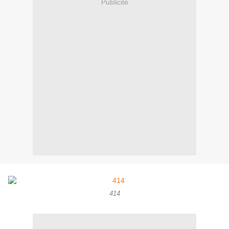
Publicité
414