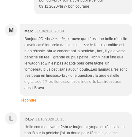
bonjour<br /> voir article publié ce jour
09.11.2020<br /> bon courage
M
Marc
31/10/2020 20:39
Bonjour JC..<br /> <br /> je trouve que c' est une belle réussite
d'avoir casé tout cela dans un coin..<br /> l'eau saumâtre est
bien réussie..<br /> concernant la peniche , bof , il y a diverse
peniche en reel , grande ou plus petite , <br /> peut être que
le wagon sgw n est pas adapté pour cette tâche, un
tombereau plus petit sans aucun doute..Les lampadaires sont
très beau en finesse..<br /> une question , la grue est elle
digitalisée ?? les fileries sont très fines et le bac très réussi
aussi.Bravo
Répondre
L
lpa67
31/10/2020 10:15
Hello comment vas-tu?<br /> toujours sympa tes réalisations
bon là sur la péniche j'ai un doute pour l'échelle, elle me