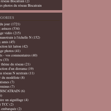
 réseau Biscatrain (2)
es photos du réseau Biscatrain
GORIES
du jour
(1721)
t astuces
(534)
age vidéo
(215)
nanotrain à l'échelle N
(152)
x amis
(45)
ction kit laiton
(42)
age photos
(41)
ts - vos commentaires
(40)
es
(33)
t thème du réseau
(21)
uction d'un diorama
(19)
u réseau N nextrain
(11)
er du modéliste
(8)
tismes
(7)
erminus
(7)
BISCATRAIN
(6)
6)
ire un aiguillage
(4)
t TCC
(2)
a embarquée
(2)