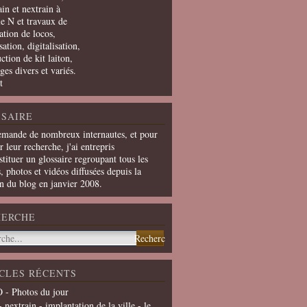
in et nextrain à
le N et travaux de
ation de locos,
ation, digitalisation,
ction de kit laiton,
ges divers et variés.
t
SAIRE
emande de nombreux internautes, et pour
er leur recherche, j'ai entrepris
tituer un glossaire regroupant tous les
s, photos et vidéos diffusées depuis la
on du blog en janvier 2008.
HERCHE
CLES RÉCENTS
 - Photos du jour
- nextrain - implantation de la ville - le