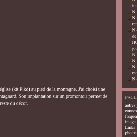
fo
N 
N 
re
N 
de
HO
jo
N 
N 
N 
mo
N 
église (kit Piko) au pied de la montagne. J'ai choisi une
montagnard. Son implantation sur un promontoir permet de
PAGE
 reste du décor.
autres 
connex
fréquen
image 
Links
photos 