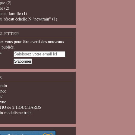
que
(2)
re
(2)
e en famille
(1)
u réseau échelle N "newtrain"
(1)
SLETTER
z-vous pour être averti des nouveaux
s publiés.
S
train
ance
67
evue
u HO de 2 HOUCHARDS
in modelisme train