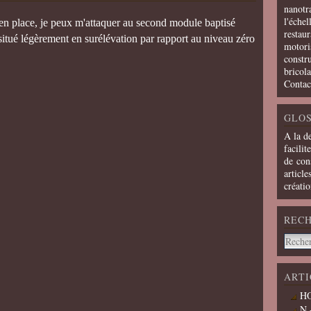
nanotra
l'échel
n place, je peux m'attaquer au second module baptisé
restaur
e situé légèrement en surélévation par rapport au niveau zéro
motoris
constru
bricola
Contac
GLOS
A la d
facilit
de cons
article
créati
REC
ARTI
HO
N 