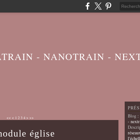
ATRAIN - NANOTRAIN - NEX
PRÉS
Blog
:
<<
<
1
2
3
4
>
>>
- nextr
Descri
module église
réseau
l'échel