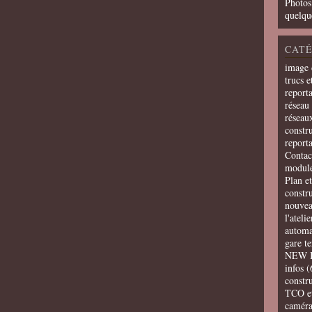
Photos
quelqu
CATÉ
image 
trucs e
report
réseau 
réseau
constru
report
Contac
modul
Plan e
constr
nouvea
l'ateli
automa
gare t
NEW 
infos
(
constru
TCO e
camér