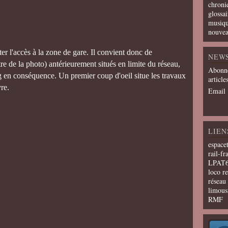
chroni
glossai
musiqu
nouvea
er l'accès à la zone de gare. Il convient donc de
NEW
re de la photo) antérieurement situés en limite du réseau,
Abonne
g en conséquence. Un premier coup d'oeil situe les travaux
article
vre.
Email
LIEN
espace
rail-fr
LPAT
loco r
résea
limous
RMF