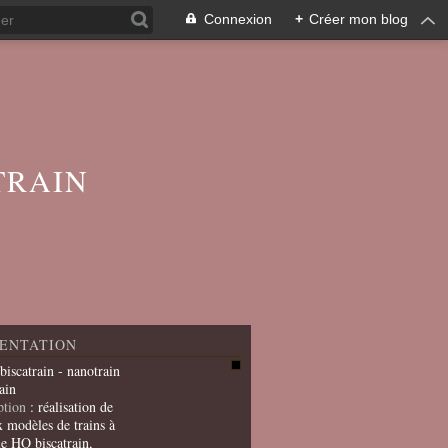
Connexion
+
Créer mon blog
TRAIN
ENTATION
 biscatrain - nanotrain
ain
ption
: réalisation de
x modèles de trains à
le HO biscatrain,