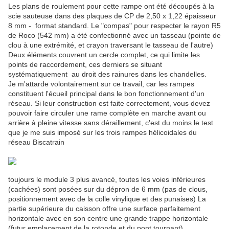
Les plans de roulement pour cette rampe ont été découpés à la
scie sauteuse dans des plaques de CP de 2,50 x 1,22 épaisseur
8 mm - format standard. Le "compas" pour respecter le rayon R5
de Roco (542 mm) a été confectionné avec un tasseau (pointe de
clou à une extrémité, et crayon traversant le tasseau de l'autre)
Deux éléments couvrent un cercle complet, ce qui limite les
points de raccordement, ces derniers se situant
systématiquement au droit des rainures dans les chandelles.
Je m'attarde volontairement sur ce travail, car les rampes
constituent l'écueil principal dans le bon fonctionnement d'un
réseau. Si leur construction est faite correctement, vous devez
pouvoir faire circuler une rame complète en marche avant ou
arrière à pleine vitesse sans déraillement, c'est du moins le test
que je me suis imposé sur les trois rampes hélicoidales du
réseau Biscatrain
toujours le module 3 plus avancé, toutes les voies inférieures
(cachées) sont posées sur du dépron de 6 mm (pas de clous,
positionnement avec de la colle vinylique et des punaises) La
partie supérieure du caisson offre une surface parfaitement
horizontale avec en son centre une grande trappe horizontale
(futur emplacement de la rotonde et du pont tournant)