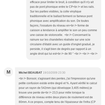
efficace pour limiter le bruit, à condition qu'il n'y ait
pas de pont phonique entre le CP<br /> et les rails.
Sur les parties visibles, la colle vinylique
traditionnelle et le ballast forment ce fameux pont
phonique avec amplification du son. De toutes
façons, l'ossature du réseau en<br /> forme de
caisson a tendance à amplifier le son un peu comme
une caisse de violoncelle. <br /> Concernant la
rainure sur les chandelles réalisée sur une scie
circulaire d'établi avec un guide d'onglet gradué, je
persiste, il s'agit bien de degrés par rapport à un
angle droit qui lui est<br /> de 90 ° <br /> <br /> <br />
M
Michel BEAUBAT
19/10/2009 23:30
<br /> Bonsoir, s'agissant des pentes, j'ai l'impression qu'une
petite confusion existe entre degré et %. Ayant vérifié le calcul
pour un rayon de 542mm (qui développe 3,405 mètres) je
trouve une pente de<br /> 23,5 pour mille lorsque la
différence de niveau entre deux plans de roulement est de
80mm. A ce propos, compte tenu de l'épaisseur de l'infra (CP