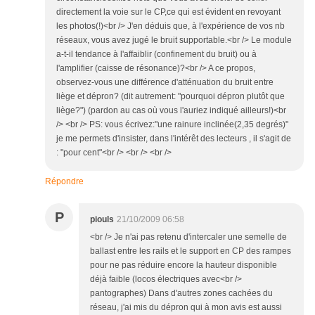
directement la voie sur le CP,ce qui est évident en revoyant
les photos(!)<br /> J'en déduis que, à l'expérience de vos nb
réseaux, vous avez jugé le bruit supportable.<br /> Le module
a-t-il tendance à l'affaiblir (confinement du bruit) ou à
l'amplifier (caisse de résonance)?<br /> A ce propos,
observez-vous une différence d'atténuation du bruit entre
liège et dépron? (dit autrement: "pourquoi dépron plutôt que
liège?") (pardon au cas où vous l'auriez indiqué ailleurs!)<br
/> <br /> PS: vous écrivez:"une rainure inclinée(2,35 degrés)"
je me permets d'insister, dans l'intérêt des lecteurs , il s'agit de
: "pour cent"<br /> <br /> <br />
Répondre
P
piouls
21/10/2009 06:58
<br /> Je n'ai pas retenu d'intercaler une semelle de
ballast entre les rails et le support en CP des rampes
pour ne pas réduire encore la hauteur disponible
déjà faible (locos électriques avec<br />
pantographes) Dans d'autres zones cachées du
réseau, j'ai mis du dépron qui à mon avis est aussi