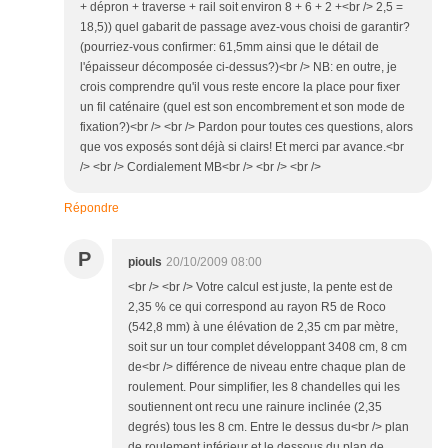
+ dépron + traverse + rail soit environ 8 + 6 + 2 +<br /> 2,5 =
18,5)) quel gabarit de passage avez-vous choisi de garantir?
(pourriez-vous confirmer: 61,5mm ainsi que le détail de
l'épaisseur décomposée ci-dessus?)<br /> NB: en outre, je
crois comprendre qu'il vous reste encore la place pour fixer
un fil caténaire (quel est son encombrement et son mode de
fixation?)<br /> <br /> Pardon pour toutes ces questions, alors
que vos exposés sont déjà si clairs! Et merci par avance.<br
/> <br /> Cordialement MB<br /> <br /> <br />
Répondre
P
piouls
20/10/2009 08:00
<br /> <br /> Votre calcul est juste, la pente est de
2,35 % ce qui correspond au rayon R5 de Roco
(542,8 mm) à une élévation de 2,35 cm par mètre,
soit sur un tour complet développant 3408 cm, 8 cm
de<br /> différence de niveau entre chaque plan de
roulement. Pour simplifier, les 8 chandelles qui les
soutiennent ont recu une rainure inclinée (2,35
degrés) tous les 8 cm. Entre le dessus du<br /> plan
de roulement inférieur et le dessous du plan de