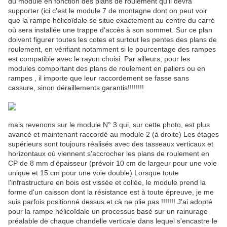
du module en fonction des plans de roulement qu'il devra
supporter (ici c'est le module 7 de montagne dont on peut voir
que la rampe hélicoîdale se situe exactement au centre du carré
où sera installée une trappe d'accès à son sommet. Sur ce plan
doivent figurer toutes les cotes et surtout les pentes des plans de
roulement, en vérifiant notamment si le pourcentage des rampes
est compatible avec le rayon choisi. Par ailleurs, pour les
modules comportant des plans de roulement en paliers ou en
rampes , il importe que leur raccordement se fasse sans
cassure, sinon déraillements garantis!!!!!!!!
mais revenons sur le module N° 3 qui, sur cette photo, est plus
avancé et maintenant raccordé au module 2 (à droite) Les étages
supérieurs sont toujours réalisés avec des tasseaux verticaux et
horizontaux où viennent s'accrocher les plans de roulement en
CP de 8 mm d'épaisseur (prévoir 10 cm de largeur pour une voie
unique et 15 cm pour une voie double) Lorsque toute
l'infrastructure en bois est vissée et collée, le module prend la
forme d'un caisson dont la résistance est à toute épreuve, je me
suis parfois positionné dessus et cà ne plie pas !!!!!!! J'ai adopté
pour la rampe hélicoîdale un processus basé sur un rainurage
préalable de chaque chandelle verticale dans lequel s'encastre le