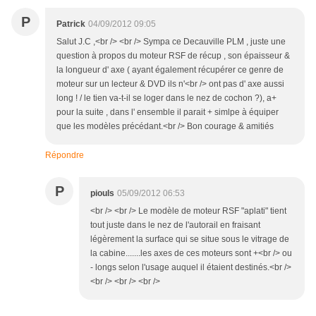
P
Patrick
04/09/2012 09:05
Salut J.C ,<br /> <br /> Sympa ce Decauville PLM , juste une
question à propos du moteur RSF de récup , son épaisseur &
la longueur d' axe ( ayant également récupérer ce genre de
moteur sur un lecteur & DVD ils n'<br /> ont pas d' axe aussi
long ! / le tien va-t-il se loger dans le nez de cochon ?), a+
pour la suite , dans l' ensemble il parait + simlpe à équiper
que les modèles précédant.<br /> Bon courage & amitiés
Répondre
P
piouls
05/09/2012 06:53
<br /> <br /> Le modèle de moteur RSF "aplati" tient
tout juste dans le nez de l'autorail en fraisant
légèrement la surface qui se situe sous le vitrage de
la cabine.......les axes de ces moteurs sont +<br /> ou
- longs selon l'usage auquel il étaient destinés.<br />
<br /> <br /> <br />