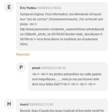
É
Éric Padieu
04/09/2012 08:54
Sympa et original. Pour information, les Allemands ont aussi
leur "nez de cochon" (Schweineschnauze). J'en ai trouvé une
photo :<br />
http://www.panoramio.com/photo_explorer#view=photo&positi
on=29&with_photo_id=26700407&order=date_desc&user=5
58796<br /> et la firme Bemo l'a modélisé (en écartement
H0m)
Répondre
P
piouls
05/09/2012 06:49
<br /> <br /> les photos présentées sur cette galerie
sont magnifiques.........mais je nai pas trouvé celle
dont vous faites état??<br /> <br /> <br /> <br />
H
huard
03/09/2012 21:00
Bonsoir Jean-Claude,tres beau l'autorail et tres belle modif<br