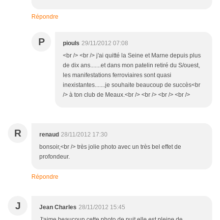
Répondre
P
piouls
29/11/2012 07:08
<br /> <br /> j'ai quitté la Seine et Marne depuis plus
de dix ans.......et dans mon patelin retiré du S/ouest,
les manifestations ferroviaires sont quasi
inexistantes.......je souhaite beaucoup de succès<br
/> à ton club de Meaux.<br /> <br /> <br /> <br />
R
renaud
28/11/2012 17:30
bonsoir,<br /> très jolie photo avec un très bel effet de
profondeur.
Répondre
J
Jean Charles
28/11/2012 15:45
J'aime beaucoup cette photo de nuit elle est pleine de