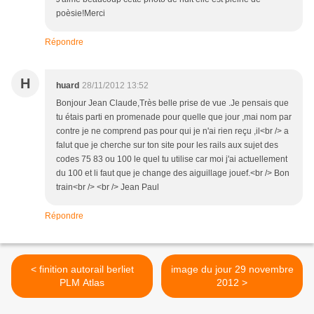
poèsie!Merci
Répondre
H
huard
28/11/2012 13:52
Bonjour Jean Claude,Très belle prise de vue .Je pensais que
tu étais parti en promenade pour quelle que jour ,mai nom par
contre je ne comprend pas pour qui je n'ai rien reçu ,il<br /> a
falut que je cherche sur ton site pour les rails aux sujet des
codes 75 83 ou 100 le quel tu utilise car moi j'ai actuellement
du 100 et li faut que je change des aiguillage jouef.<br /> Bon
train<br /> <br /> Jean Paul
Répondre
< finition autorail berliet
image du jour 29 novembre
PLM Atlas
2012 >