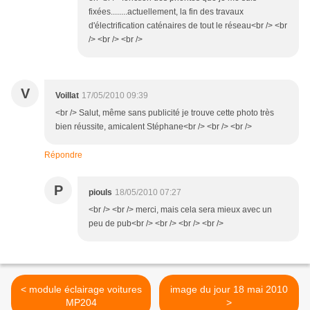
fixées........actuellement, la fin des travaux
d'électrification caténaires de tout le réseau<br /> <br
/> <br /> <br />
V
Voillat
17/05/2010 09:39
<br /> Salut, même sans publicité je trouve cette photo très
bien réussite, amicalent Stéphane<br /> <br /> <br />
Répondre
P
piouls
18/05/2010 07:27
<br /> <br /> merci, mais cela sera mieux avec un
peu de pub<br /> <br /> <br /> <br />
< module éclairage voitures
image du jour 18 mai 2010
MP204
>