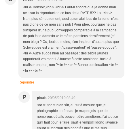
Olivier
19/05/2010 21:24
<br /> Bonsoir,<br /> <br /> Faut-il encore que je donne mon
avis sur la réproduction ce bus de la RATP !!?? Lol !<br />
Nan, plus sérieusement, c'est qu'un abri-bus de la sorte, n'est
pas digne de ce nom sans pub ! Pour idée, pourquoi ne pas
s'inspirer d'une pub Schweppes comparable à la campagne
de pub faite dans<br /> le métro parisiens dernièrement (cf
mon blog) ? Ou, tout du moins, s'en inspirer, d'autant plus que
Schweppes est vraiment "passe-partout" et "passe-époque".
<br /> Autre suggestion au passage : des zèbre jaunes
apporterait vraiment LA touche à cette ambiance, facile à
réaliser en plus, non ?<br /> <br /> Bonne continuation.<br />
<br /> <br />
Répondre
P
piouls
20/05/2010 08:49
<br /> <br /> bien sûr, au fur à mesure que je
photographie le réseau, je m'aperçois que de
nombreus détails peuvent être améliorés, j'ai tout ce
qu'il faut pour le faire, sauf le temps!!!!!donc j'avance
en<br /> fonction des priorités que je me suis