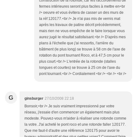
construction de la rotonde, car les raccordements de
fermes intérieures seront plus faciles à mettre en<br
/> oeuvre et vous évitera de casser un des murs de
la réf 120177.<br /> Je n'ai pas mis de vernis mat
après les travaux de patine décrit précédemment,
mais rien ne vous empêche de le faire lorsque vous
aurez jugé le résultat satisfaisant.<br /> D'après mes
plans à l'échelle que j'ai ressortis, l'arrière du
bâtiment (le plus long) se trouve à 58 cm de l'axe de
rotation du pont tournant Roco, et à 47,5 cm pour le
plus court.<br /> L'entrée de la rotonde (stalles
longues et courtes) se trouve à 25 cm de l'axe du
pont tournant.<br /> Cordialement <br /> <br /> <br />
G
ginsburger
27/10/2008 22:18
Bonsoir,<br /> Je suis vraiment impressionné par votre
réseau, j'essaie d'en commencer un également mais plus
modeste. Pouvez-vous m'aider à réaliser une rotonde comme
la votre. J'ai acheté le pont roco et une rotonde faller 120177.
Que me faut-il d'autre une référence 120175 pour avoir le
bureau administratif et des plus petites voies? Comment faire