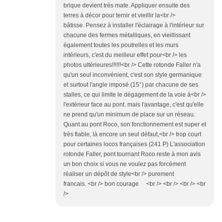
brique devient très mate. Appliquer ensuite des
terres à décor pour ternir et vieillir la<br />
bâtisse. Pensez à installer l'éclairage à l'intérieur sur
chacune des fermes métalliques, en vieillissant
également toutes les poutrelles et les murs
intérieurs, c'est du meilleur effet pour<br /> les
photos ultérieures!!!!!!<br /> Cette rotonde Faller n'a
qu'un seul inconvénient, c'est son style germanique
et surtout l'angle imposé (15°) par chacune de ses
stalles, ce qui limite le dégagement de la voie à<br />
l'extérieur face au pont. mais l'avantage, c'est qu'elle
ne prend qu'un minimum de place sur un réseau.
Quant au pont Roco, son fonctionnement est super et
très fiable, là encore un seul défaut,<br /> trop court
pour certaines locos françaises (241 P) L'association
rotonde Faller, pont tournant Roco reste à mon avis
un bon choix si vous ne voulez pas forcément
réaliser un dépôt de style<br /> purement
francais. <br /> bon courage <br /> <br /> <br /> <br
/>