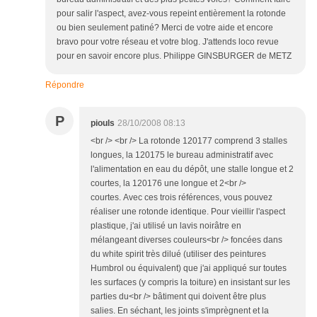
pour salir l'aspect, avez-vous repeint entièrement la rotonde
ou bien seulement patiné? Merci de votre aide et encore
bravo pour votre réseau et votre blog. J'attends loco revue
pour en savoir encore plus. Philippe GINSBURGER de METZ
Répondre
P
piouls
28/10/2008 08:13
<br /> <br /> La rotonde 120177 comprend 3 stalles
longues, la 120175 le bureau administratif avec
l'alimentation en eau du dépôt, une stalle longue et 2
courtes, la 120176 une longue et 2<br />
courtes. Avec ces trois références, vous pouvez
réaliser une rotonde identique. Pour vieillir l'aspect
plastique, j'ai utilisé un lavis noirâtre en
mélangeant diverses couleurs<br /> foncées dans
du white spirit très dilué (utiliser des peintures
Humbrol ou équivalent) que j'ai appliqué sur toutes
les surfaces (y compris la toiture) en insistant sur les
parties du<br /> bâtiment qui doivent être plus
salies. En séchant, les joints s'imprègnent et la