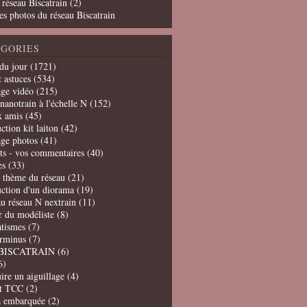
 réseau Biscatrain (2)
es photos du réseau Biscatrain
GORIES
du jour
(1721)
t astuces
(534)
age vidéo
(215)
nanotrain à l'échelle N
(152)
x amis
(45)
ction kit laiton
(42)
age photos
(41)
ts - vos commentaires
(40)
es
(33)
t thème du réseau
(21)
uction d'un diorama
(19)
u réseau N nextrain
(11)
er du modéliste
(8)
tismes
(7)
erminus
(7)
BISCATRAIN
(6)
6)
ire un aiguillage
(4)
t TCC
(2)
a embarquée
(2)