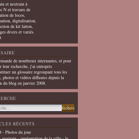
in et nextrain à
le N et travaux de
ation de locos,
ation, digitalisation,
ction de kit laiton,
ges divers et variés.
t
SAIRE
emande de nombreux internautes, et pour
er leur recherche, j'ai entrepris
tituer un glossaire regroupant tous les
s, photos et vidéos diffusées depuis la
on du blog en janvier 2008.
HERCHE
CLES RÉCENTS
 - Photos du jour
- nextrain - implantation de la ville - le