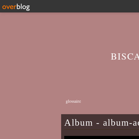
BISC
glossaire
Album - album-a