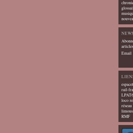
chroni
glossai
musiqu
nouvea
NEW
Abonne
article
Email
LIEN
espace
rail-fr
LPAT
loco r
résea
limous
RMF