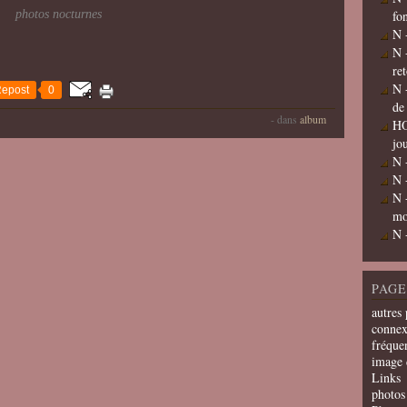
photos nocturnes
fo
N 
N 
re
N 
epost
0
de
-
dans
album
HO
jo
N 
N 
N 
mo
N 
PAGE
autres 
connex
fréquen
image 
Links
photos 