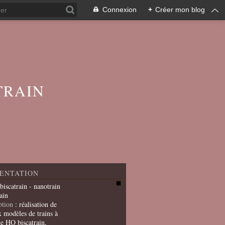
Connexion
+
Créer mon blog
TRAIN
ENTATION
 biscatrain - nanotrain
ain
ption
: réalisation de
x modèles de trains à
le HO biscatrain,