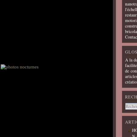
nanotra
l'échel
restaur
motoris
constru
bricola
Contac
GLOS
A la d
facilit
de cons
article
créati
REC
ARTI
HO
N 