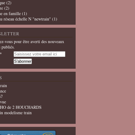
que
(2)
re
(2)
e en famille
(1)
u réseau échelle N "newtrain"
(1)
SLETTER
z-vous pour être averti des nouveaux
s publiés.
S
train
ance
67
evue
u HO de 2 HOUCHARDS
in modelisme train