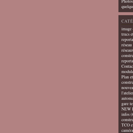
Photos
quelqu
CATÉ
image 
trucs e
report
réseau 
réseau
constru
report
Contac
modul
Plan e
constr
nouvea
l'ateli
automa
gare t
NEW 
infos
(
constru
TCO e
camér