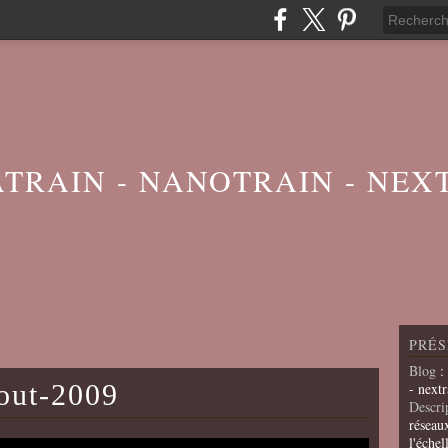
ATRAIN - NANOTRAIN - NEX
PRÉS
Blog
:
out-2009
- nextr
Descri
réseau
l'échel