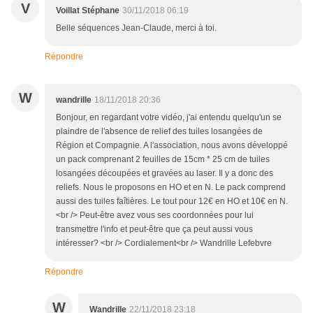
V
Voillat Stéphane
30/11/2018 06:19
Belle séquences Jean-Claude, merci à toi.
Répondre
W
wandrille
18/11/2018 20:36
Bonjour, en regardant votre vidéo, j'ai entendu quelqu'un se
plaindre de l'absence de relief des tuiles losangées de
Région et Compagnie. A l'association, nous avons développé
un pack comprenant 2 feuilles de 15cm * 25 cm de tuiles
losangées découpées et gravées au laser. Il y a donc des
reliefs. Nous le proposons en HO et en N. Le pack comprend
aussi des tuiles faîtières. Le tout pour 12€ en HO et 10€ en N.
<br /> Peut-être avez vous ses coordonnées pour lui
transmettre l'info et peut-être que ça peut aussi vous
intéresser? <br /> Cordialement<br /> Wandrille Lefebvre
Répondre
W
Wandrille
22/11/2018 23:18