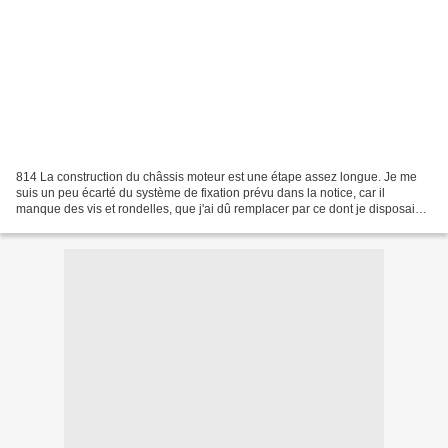
814 La construction du châssis moteur est une étape assez longue. Je me
suis un peu écarté du système de fixation prévu dans la notice, car il
manque des vis et rondelles, que j'ai dû remplacer par ce dont je disposais
dans mes tiroirs. La photo ci dessus...