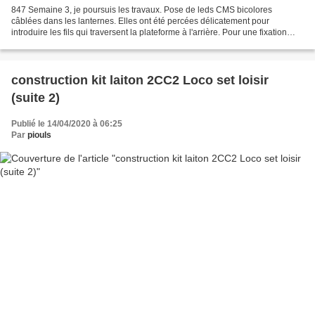
847 Semaine 3, je poursuis les travaux. Pose de leds CMS bicolores
câblées dans les lanternes. Elles ont été percées délicatement pour
introduire les fils qui traversent la plateforme à l'arrière. Pour une fixation
isolante des leds, j'utilise de la résine...
construction kit laiton 2CC2 Loco set loisir
(suite 2)
Publié le 14/04/2020 à 06:25
Par
piouls