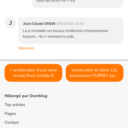
dans ses tiroirs.<br /> jcb
J
Jean-Claude DRION
05/01/2021 10:41
Là je m'installe ces travaux d'orfèvrerie m'impressionne
toujours...<br /> vivement la suite...
Répondre
< amélioration d'une rame
construction kit laiton LSL
bruhat Roco échelle N
automotrice PURREY (suite
1) >
Hébergé par Overblog
Top articles
Pages
Contact