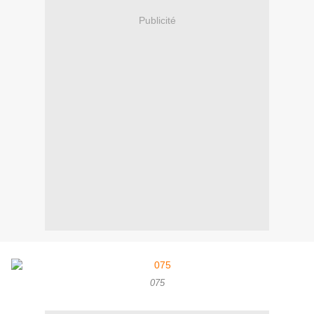
Publicité
075