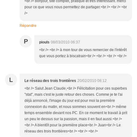
<br /> bonjour, site complet, pratique et très intéressant. merci
pour ce que vous nous permettez de partager.<br /> <br /> <br
/>
Répondre
P
piouls
08/03/2010 06:37
<br /> <br /> à mon tour de vous remercier de l'intérêt
que vous portez à biscatrain<br /> <br /> <br /> <br />
L
Le réseau des trois frontières
20/02/2010 08:12
<br /> Salut Jean Claude,<br /> Félicitation pour ces superbes
"stat", mais c'est le juste retour des choses. Comme je te l'ai
déjà annoncé, l'image du jour est pour moi la première
connexion du matin, et nous sommes souvent en<br /> même
temps ensemble devant nos PC. En ce moment le travail à prit
un peu le dessus sur la passion, mais il en faut aussi.<br />
<br /> A bientôt pour la première place<br /> Juan<br /> Le
réseau des trois frontières<br /> <br /> <br />