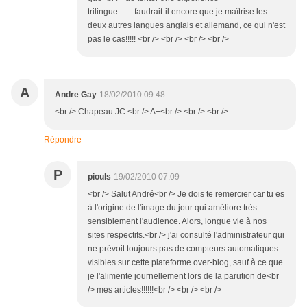
trilingue........faudrait-il encore que je maîtrise les
deux autres langues anglais et allemand, ce qui n'est
pas le cas!!!!! <br /> <br /> <br /> <br />
A
Andre Gay
18/02/2010 09:48
<br /> Chapeau JC.<br /> A+<br /> <br /> <br />
Répondre
P
piouls
19/02/2010 07:09
<br /> Salut André<br /> Je dois te remercier car tu es
à l'origine de l'image du jour qui améliore très
sensiblement l'audience. Alors, longue vie à nos
sites respectifs.<br /> j'ai consulté l'administrateur qui
ne prévoit toujours pas de compteurs automatiques
visibles sur cette plateforme over-blog, sauf à ce que
je l'alimente journellement lors de la parution de<br
/> mes articles!!!!!!<br /> <br /> <br />