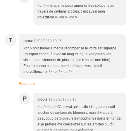
<br /> merci, si je peux apporter des solutions au
travers de certains articles, c'est aussi mon
objectif<br /> <br /> <br />
T
totow
18/02/2010 10:06
<br /> tout travaille merite récompense le votre est superbe.
Pourquoi continué avec un blog trilingue voir plus si les
visiteurs ne viennent de plus loin (ce n'est qu'une idée).
Encore bonne continuation<br /> dans vos exploit
merveilleux.<br /> <br /> <br />
Répondre
P
piouls
19/02/2010 07:13
<br /> <br /> C'est vrai qu'un site trilingue pourrait
toucher davantage de blogeurs, mais il y a déjà
beaucoup de blogeurs francophones dans le monde,
et je préfère me concentrer sur les articles plutôt
que<br /> de tenter une expérience