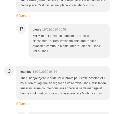
<br /> Bravo,bientot le site incontournable.<br /> A mon avis la
7eme place n'est pas sa vrai place.<br /> <br /> <br />
Répondre
P
piouls
19/02/2010 06:59
<br /> merci, j'avance doucement dans le
classement, et c'est vraisemblable que l'article
quotidien contribue à améliorer l'audience...<br />
<br /> <br />
J
jean luc
18/02/2010 08:44
<br /> bonjour jean claude<br /> bravo pour cette position et il
n'y a rien d'illogique en regard de votre travail<br /> félicitation
aussi au jeune couple pour leur anniversaire de mariage et
bonne continuation pour nous faire rever<br /> <br /> <br />
Répondre