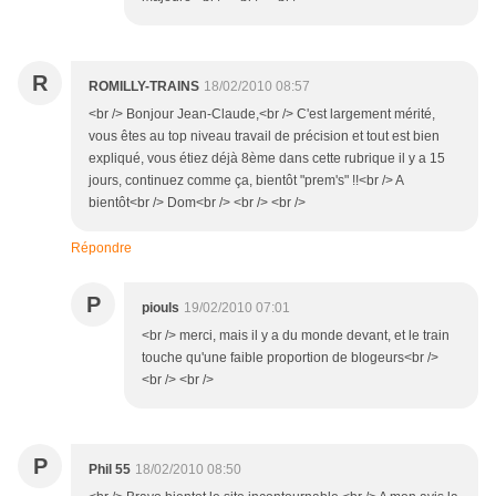
R
ROMILLY-TRAINS
18/02/2010 08:57
<br /> Bonjour Jean-Claude,<br /> C'est largement mérité,
vous êtes au top niveau travail de précision et tout est bien
expliqué, vous étiez déjà 8ème dans cette rubrique il y a 15
jours, continuez comme ça, bientôt "prem's" !!<br /> A
bientôt<br /> Dom<br /> <br /> <br />
Répondre
P
piouls
19/02/2010 07:01
<br /> merci, mais il y a du monde devant, et le train
touche qu'une faible proportion de blogeurs<br />
<br /> <br />
P
Phil 55
18/02/2010 08:50