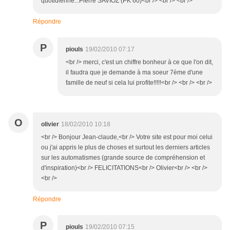
quotidienne...Pierre SAVIOZ (PK 60)<br /> <br /> <br />
Répondre
P
piouls
19/02/2010 07:17
<br /> merci, c'est un chiffre bonheur à ce que l'on dit,
il faudra que je demande à ma soeur 7ème d'une
famille de neuf si cela lui profite!!!!!<br /> <br /> <br />
O
olivier
18/02/2010 10:18
<br /> Bonjour Jean-claude,<br /> Votre site est pour moi celui
ou j'ai appris le plus de choses et surtout les derniers articles
sur les automatismes (grande source de compréhension et
d'inspiration)<br /> FELICITATIONS<br /> Olivier<br /> <br />
<br />
Répondre
P
piouls
19/02/2010 07:15