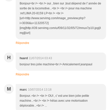
Bonjour<br /> <br /> oui , bien sur ,tout dépend de l' année de
sortie de la locomotive...<br /> <br /> pour ma machine
:ref:LIMA 20-8159 LP<br /> <br />
[url=http://www.servimg.com/image_preview.php?
i=3036&u=11320572]
[img]http://i39.servimg.com/u/f39/11/32/05/72/mnux7p10.jpg[/i
mg][/url]
Répondre
H
huard
11/07/2014 03:43
bonjour tres jolie machine<br /> Amicalement jeanpaul
Répondre
M
marc
10/07/2014 13:18
Bonjour..<br /> <br /> OUI , c' est une bien jolie petite
machine...<br /> <br /> hélas avec une motorisation
déplorable...<br /> ...