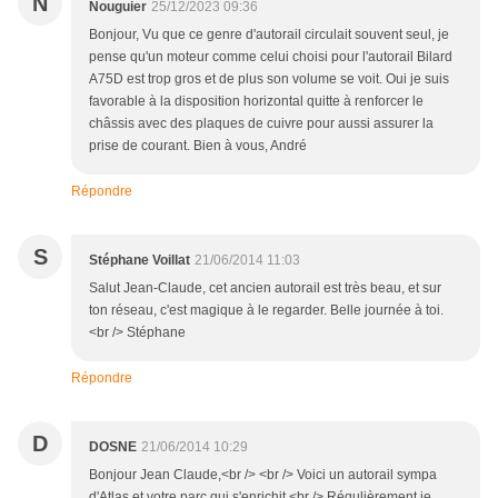
N
Nouguier
25/12/2023 09:36
Bonjour, Vu que ce genre d'autorail circulait souvent seul, je
pense qu'un moteur comme celui choisi pour l'autorail Bilard
A75D est trop gros et de plus son volume se voit. Oui je suis
favorable à la disposition horizontal quitte à renforcer le
châssis avec des plaques de cuivre pour aussi assurer la
prise de courant. Bien à vous, André
Répondre
S
Stéphane Voillat
21/06/2014 11:03
Salut Jean-Claude, cet ancien autorail est très beau, et sur
ton réseau, c'est magique à le regarder. Belle journée à toi.
<br /> Stéphane
Répondre
D
DOSNE
21/06/2014 10:29
Bonjour Jean Claude,<br /> <br /> Voici un autorail sympa
d'Atlas et votre parc qui s'enrichit.<br /> Régulièrement je