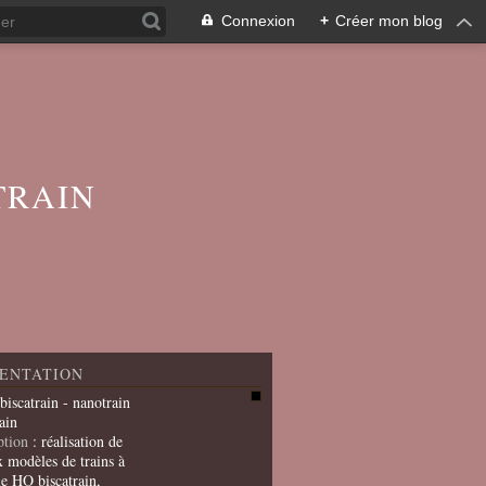
Connexion
+
Créer mon blog
TRAIN
ENTATION
 biscatrain - nanotrain
ain
ption
: réalisation de
x modèles de trains à
le HO biscatrain,