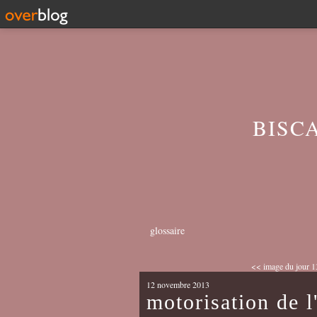
BISC
glossaire
<< image du jour 1
12 novembre 2013
motorisation de 