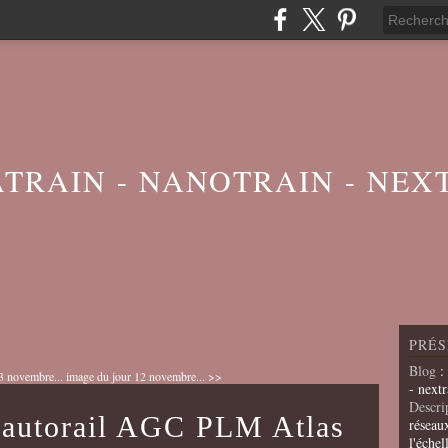
ATRAIN - NANOTRAIN - NEX
PRÉS
Blog
:
3 novembre...
image du jour 12 novembre... >>
- nextr
Descri
l'autorail AGC PLM Atlas
réseau
l'échel