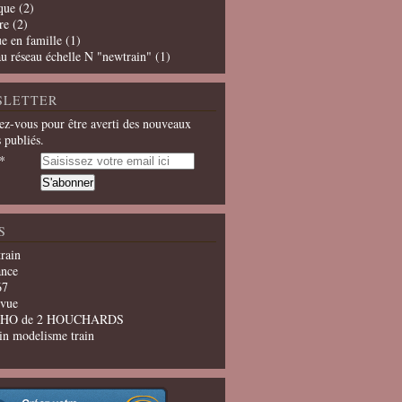
que
(2)
re
(2)
e en famille
(1)
u réseau échelle N "newtrain"
(1)
SLETTER
z-vous pour être averti des nouveaux
s publiés.
S
train
ance
67
evue
u HO de 2 HOUCHARDS
in modelisme train