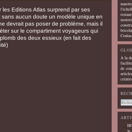
nanotra
l'échel
ar les Editions Atlas surprend par ses
restaur
nt sans aucun doute un modèle unique en
motoris
ne devrait pas poser de problème, mais il
constru
bricola
éter sur le compartiment voyageurs qui
Contac
'aplomb des deux essieux (en fait des
ité)
GLOS
A la d
facilit
de cons
article
créati
REC
ARTI
HO
N 