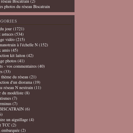
 réseau Biscatrain (2)
es photos du réseau Biscatrain
GORIES
du jour
(1721)
t astuces
(534)
age vidéo
(215)
nanotrain à l'échelle N
(152)
x amis
(45)
ction kit laiton
(42)
age photos
(41)
ts - vos commentaires
(40)
es
(33)
t thème du réseau
(21)
uction d'un diorama
(19)
u réseau N nextrain
(11)
er du modéliste
(8)
tismes
(7)
erminus
(7)
BISCATRAIN
(6)
6)
ire un aiguillage
(4)
t TCC
(2)
a embarquée
(2)