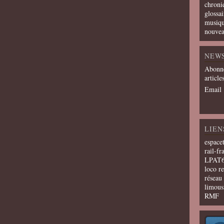
chroni
glossai
musiqu
nouvea
NEW
Abonne
article
Email
LIEN
espace
rail-fr
LPAT
loco r
résea
limous
RMF