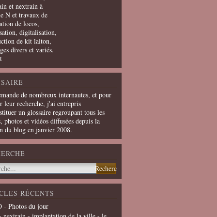
in et nextrain à
le N et travaux de
ation de locos,
ation, digitalisation,
ction de kit laiton,
ges divers et variés.
t
SAIRE
emande de nombreux internautes, et pour
er leur recherche, j'ai entrepris
tituer un glossaire regroupant tous les
s, photos et vidéos diffusées depuis la
on du blog en janvier 2008.
HERCHE
CLES RÉCENTS
 - Photos du jour
- nextrain - implantation de la ville - le