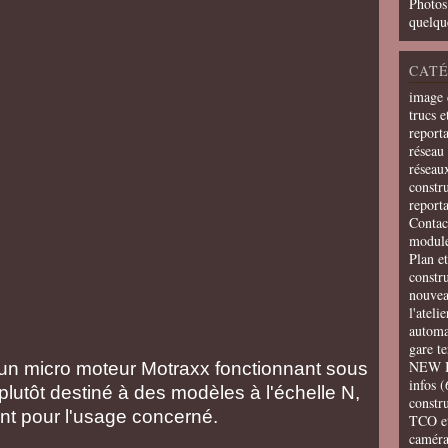
Photos
quelqu
CATÉ
image 
trucs e
report
réseau 
réseau
constru
report
Contac
modul
Plan e
constr
nouvea
l'ateli
automa
gare t
NEW 
à un micro moteur Motraxx fonctionnant sous
infos
(
 plutôt destiné à des modèles à l'échelle N,
constru
ant pour l'usage concerné.
TCO e
camér