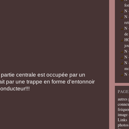
fo
N 
N 
re
N 
de
HO
jo
N 
N 
N 
mo
N 
partie centrale est occupée par un
ait par une trappe en forme d'entonnoir
conducteur!!!
PAGE
autres 
connex
fréquen
image 
Links
photos 