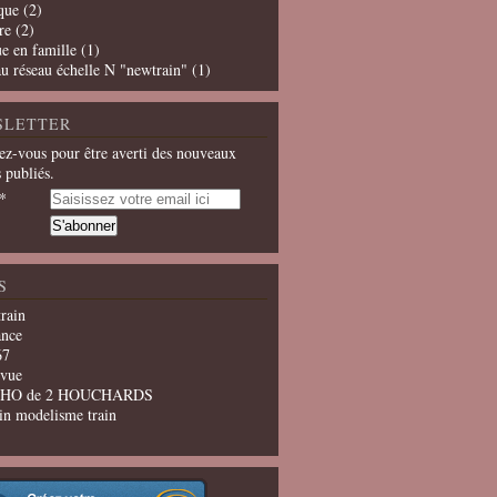
que
(2)
re
(2)
e en famille
(1)
u réseau échelle N "newtrain"
(1)
SLETTER
z-vous pour être averti des nouveaux
s publiés.
S
train
ance
67
evue
u HO de 2 HOUCHARDS
in modelisme train