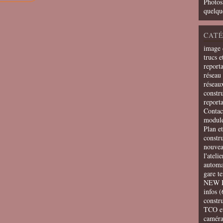
Photos
quelqu
CATÉ
image 
trucs e
report
réseau 
réseau
constru
report
Contac
modul
Plan e
constr
nouvea
l'ateli
automa
gare t
NEW 
infos
(
constru
TCO e
camér