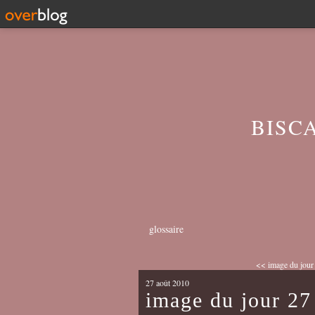
BISC
glossaire
<< image du jour
27 août 2010
image du jour 27