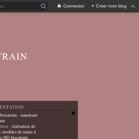
Connexion
+
Créer mon blog
TRAIN
ENTATION
 biscatrain - nanotrain
ain
ption
: réalisation de
x modèles de trains à
le HO biscatrain,