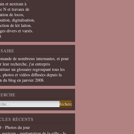
in et nextrain à
le N et travaux de
ation de locos,
ation, digitalisation,
ction de kit laiton,
ges divers et variés.
t
SAIRE
emande de nombreux internautes, et pour
er leur recherche, j'ai entrepris
tituer un glossaire regroupant tous les
s, photos et vidéos diffusées depuis la
on du blog en janvier 2008.
HERCHE
CLES RÉCENTS
 - Photos du jour
- nextrain - implantation de la ville - le