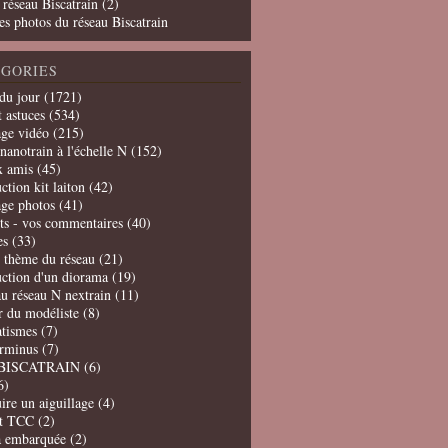
 réseau Biscatrain (2)
es photos du réseau Biscatrain
GORIES
du jour
(1721)
t astuces
(534)
age vidéo
(215)
nanotrain à l'échelle N
(152)
x amis
(45)
ction kit laiton
(42)
age photos
(41)
ts - vos commentaires
(40)
es
(33)
t thème du réseau
(21)
uction d'un diorama
(19)
u réseau N nextrain
(11)
er du modéliste
(8)
tismes
(7)
erminus
(7)
BISCATRAIN
(6)
6)
ire un aiguillage
(4)
t TCC
(2)
a embarquée
(2)