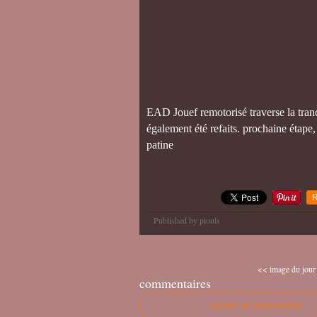
EAD Jouef remotorisé traverse la tranch
également été refaits. prochaine étape
patine
R
Published by piouls
<< image du jour
commentaires
Ajouter un commentaire