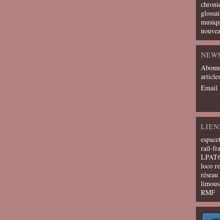
chroni
glossai
musiqu
nouvea
NEW
Abonne
article
Email
LIEN
espace
rail-fr
LPAT
loco r
résea
limous
RMF