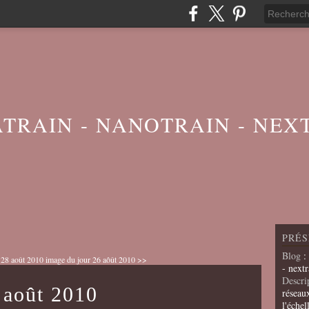
ATRAIN - NANOTRAIN - NEX
PRÉS
Blog
:
 28 août 2010
image du jour 26 aôût 2010 >>
- nextr
Descri
 août 2010
réseau
l'échel