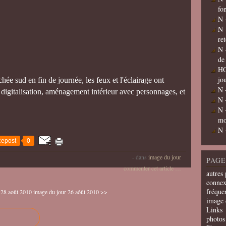
fo
N 
N 
re
N 
de
HO
jo
ée sud en fin de journée, les feux et l'éclairage ont
N 
, digitalisation, aménagement intérieur avec personnages, et
N 
N 
mo
N 
epost
0
-
dans
image du jour
PAGE
commenter cet article
…
autres 
connex
fréquen
 28 août 2010
image du jour 26 aôût 2010 >>
image 
Links
photos 