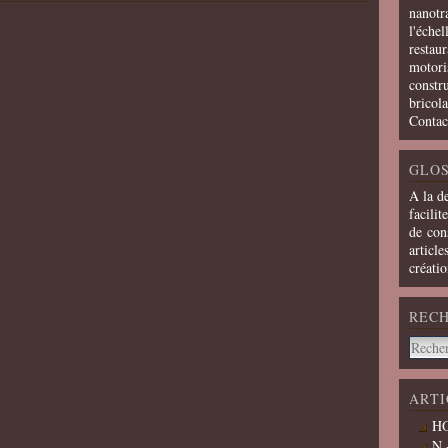
nanotra
l'échel
restaur
motoris
constru
bricola
Contac
GLOS
A la d
facilit
de cons
article
créati
REC
ARTI
HO
N 