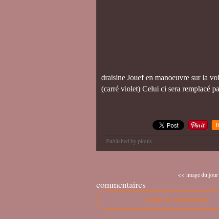
draisine Jouef en manoeuvre sur la v
(carré violet) Celui ci sera remplacé p
R
Published by piouls
<< image du jour
commentaires
Ajouter un commentaire