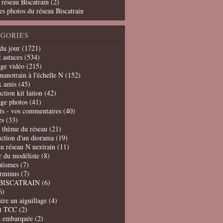
 réseau Biscatrain (2)
es photos du réseau Biscatrain
GORIES
du jour
(1721)
t astuces
(534)
age vidéo
(215)
nanotrain à l'échelle N
(152)
x amis
(45)
ction kit laiton
(42)
age photos
(41)
ts - vos commentaires
(40)
es
(33)
t thème du réseau
(21)
uction d'un diorama
(19)
u réseau N nextrain
(11)
er du modéliste
(8)
tismes
(7)
erminus
(7)
BISCATRAIN
(6)
6)
ire un aiguillage
(4)
t TCC
(2)
a embarquée
(2)