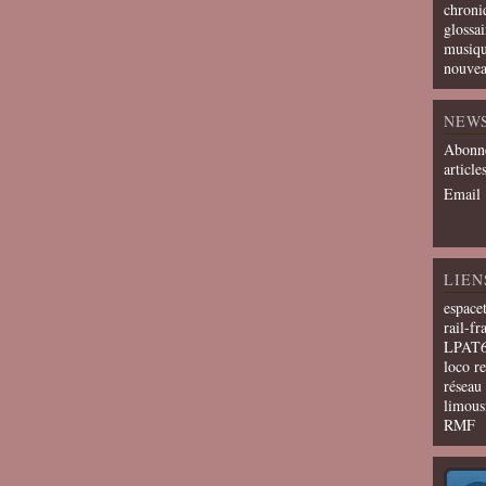
chroni
glossai
musiqu
nouvea
NEW
Abonne
article
Email
LIEN
espace
rail-fr
LPAT
loco r
résea
limous
RMF