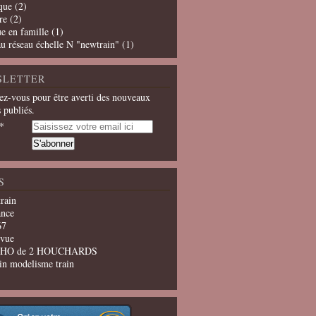
que
(2)
re
(2)
e en famille
(1)
u réseau échelle N "newtrain"
(1)
SLETTER
z-vous pour être averti des nouveaux
s publiés.
S
train
ance
67
evue
u HO de 2 HOUCHARDS
in modelisme train