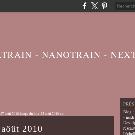
ATRAIN - NANOTRAIN - NEX
PRÉS
Blog
:
 27 août 2010
image du jour 25 août 2010 >>
- nextr
Descri
 aôût 2010
réseau
l'échel