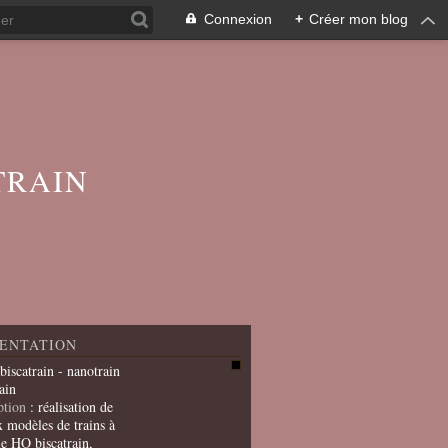
Connexion
+
Créer mon blog
TRAIN
ENTATION
 biscatrain - nanotrain
ain
ption
: réalisation de
x modèles de trains à
le HO biscatrain,