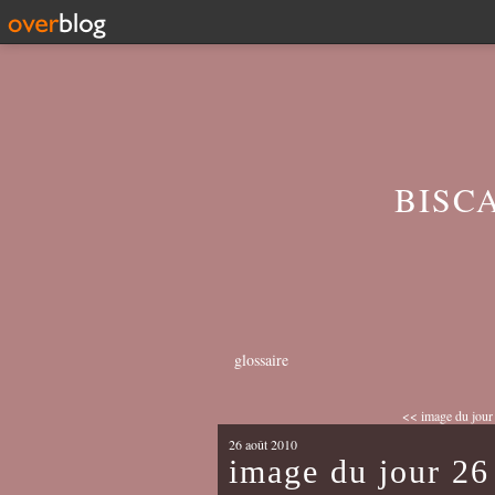
BISC
glossaire
<< image du jour
26 août 2010
image du jour 26