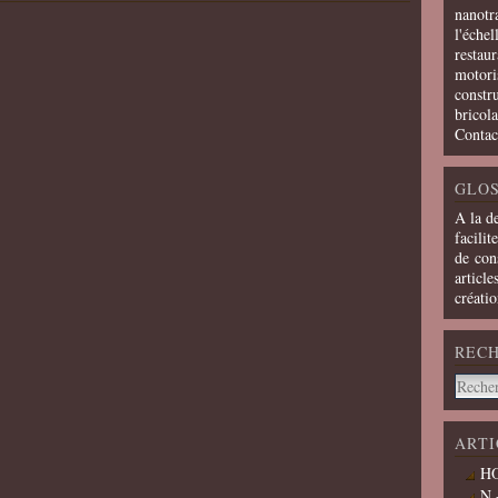
nanotra
l'échel
restaur
motoris
constru
bricola
Contac
GLOS
A la d
facilit
de cons
article
créati
REC
ARTI
HO
N 