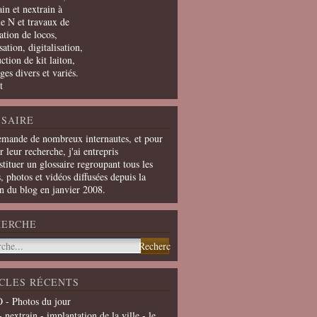
in et nextrain à
le N et travaux de
ation de locos,
ation, digitalisation,
ction de kit laiton,
ges divers et variés.
t
SAIRE
emande de nombreux internautes, et pour
er leur recherche, j'ai entrepris
tituer un glossaire regroupant tous les
s, photos et vidéos diffusées depuis la
on du blog en janvier 2008.
HERCHE
CLES RÉCENTS
 - Photos du jour
- nextrain - implantation de la ville - le