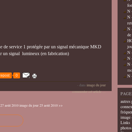
fo
N 
N 
re
N 
de
HO
jo
oie de service 1 protégée par un signal mécanique MKD
N 
ar un signal lumineux (en fabrication)
N 
N 
mo
N 
epost
0
-
dans
image du jour
commenter cet article
…
PAGE
autres 
 27 août 2010
image du jour 25 août 2010 >>
connex
fréquen
image 
Links
photos 