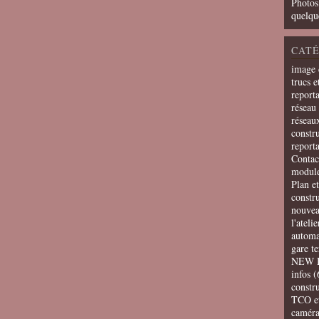
Photos
quelqu
CATÉ
image 
trucs e
report
réseau 
réseau
constru
report
Contac
modul
Plan e
constr
nouvea
l'ateli
automa
gare t
NEW 
infos
(
constru
TCO e
camér