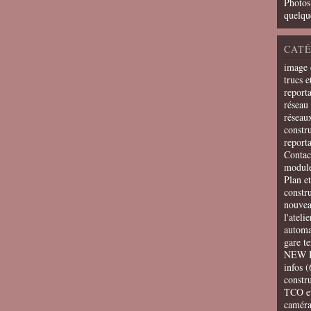
Photos
quelqu
CATÉ
image 
trucs e
report
réseau 
réseau
constru
report
Contac
modul
Plan e
constr
nouvea
l'ateli
automa
gare t
NEW 
infos
(
constru
TCO e
camér