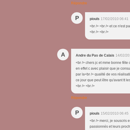
Répondre
P
piouls
17/02/2010 06:41
<br /> <br /> et ce n'est pas
<br /> <br />
A
Andre du Pas de Calais
14/02/20
<br /> chers jc et mme bonne fête 
en effet c avec plaisir que je con
par la<br /> qualité de vos réalisa
ce jour que peut être qu'avant tt l
<br /> <br />
Répondre
P
piouls
15/02/2010 06:45
<br /> merci, je souscris 
passionnés et leurs proche