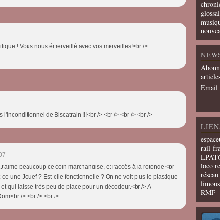
chroni
glossai
musiqu
nouvea
fique ! Vous nous émerveillé avec vos merveilles!<br />
NEW
Abonne
article
Email
l'inconditionnel de Biscatrain!!!!<br /> <br /> <br /> <br />
LIEN
espace
rail-fr
:07
LPAT
loco r
 J'aime beaucoup ce coin marchandise, et l'accès à la rotonde.<br
résea
t-ce une Jouef ? Est-elle fonctionnelle ? On ne voit plus le plastique
limous
t, et qui laisse très peu de place pour un décodeur.<br /> A
RMF
Dom<br /> <br /> <br />