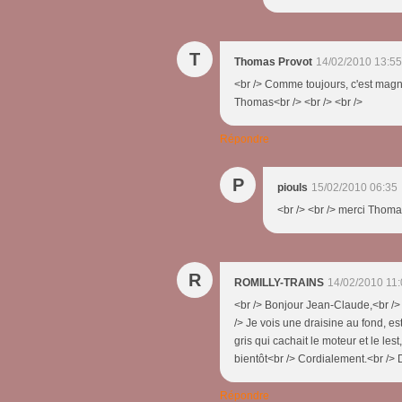
T
Thomas Provot
14/02/2010 13:55
<br /> Comme toujours, c'est magni
Thomas<br /> <br /> <br />
Répondre
P
piouls
15/02/2010 06:35
<br /> <br /> merci Thomas 
R
ROMILLY-TRAINS
14/02/2010 11
<br /> Bonjour Jean-Claude,<br />
/> Je vois une draisine au fond, es
gris qui cachait le moteur et le les
bientôt<br /> Cordialement.<br /> 
Répondre