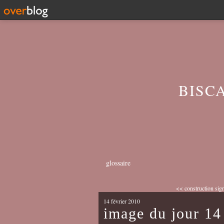
BISC
glossaire
<< construction sig
14 février 2010
image du jour 14