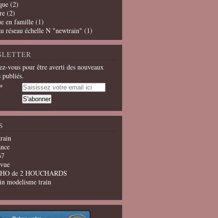
que
(2)
re
(2)
e en famille
(1)
u réseau échelle N "newtrain"
(1)
SLETTER
z-vous pour être averti des nouveaux
s publiés.
S
train
ance
67
evue
u HO de 2 HOUCHARDS
in modelisme train