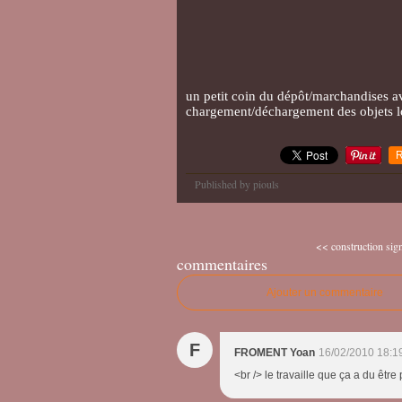
un petit coin du dépôt/marchandises av
chargement/déchargement des objets l
R
Published by piouls
<< construction sig
commentaires
Ajouter un commentaire
F
FROMENT Yoan
16/02/2010 18:1
<br /> le travaille que ça a du être