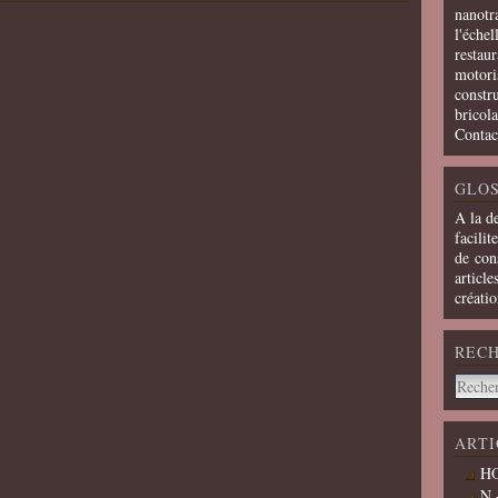
nanotra
l'échel
restaur
motoris
constru
bricola
Contac
GLOS
A la d
facilit
de cons
article
créati
REC
ARTI
HO
N 