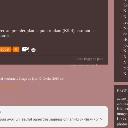
fo
N 
N 
re
N 
ec au premier plan le pont roulant (Kibri) assurant le
de
ourds
HO
jo
epost
0
N 
N 
-
dans
image du jour
N 
commenter cet article
…
mo
N 
nal moderne...
image du jour 13 février 2010 >>
PAGE
autres 
connex
fréquen
9
image 
Links
 pour avoir un résultat pareil c'est impressionnant<br /> <br /> <br />
photos 