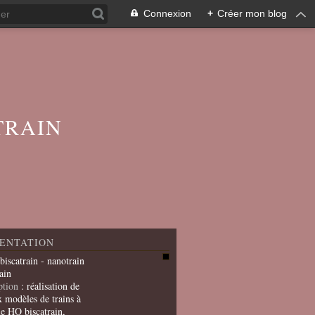
Connexion
+
Créer mon blog
TRAIN
ENTATION
 biscatrain - nanotrain
ain
ption
: réalisation de
x modèles de trains à
le HO biscatrain,