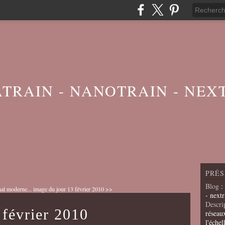
ATRAIN - NANOTRAIN - NEX
PRÉS
Blog
:
nal moderne...
image du jour 13 février 2010 >>
- nextr
Descri
 février 2010
réseau
l'échel