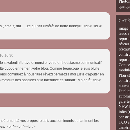
Photos
quelqu
CATÉ
 (jamais) fini.......ce qui fait l'intérêt de notre hobby!!!!!<br /> <br />
image 
trucs e
report
réseau 
réseau
constru
10 16:30
report
de st valentin! bravo et merci pr votre enthousiasme communicatif
Contac
sulte quotidiennement votre blog. Comme beaucoup je suis bluffé
modul
tions! continuez à nous faire rêvez! permettez moi juste d'ajouter en
Plan e
constr
es moteurs des passions st la tolérance et l'amour? A bientôt!<br />
nouvea
l'ateli
automa
gare t
NEW 
infos
(
constru
entièrement à vos propos relatifs aux sentiments qui animent les
TCO e
s. <br /> <br /> <br />
camér