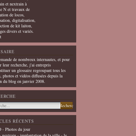
in et nextrain à
le N et travaux de
ation de locos,
ation, digitalisation,
ction de kit laiton,
ges divers et variés.
t
SAIRE
emande de nombreux internautes, et pour
er leur recherche, j'ai entrepris
tituer un glossaire regroupant tous les
s, photos et vidéos diffusées depuis la
on du blog en janvier 2008.
HERCHE
CLES RÉCENTS
 - Photos du jour
- nextrain - implantation de la ville - le