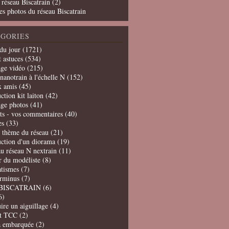
 réseau Biscatrain (2)
es photos du réseau Biscatrain
GORIES
du jour
(1721)
t astuces
(534)
age vidéo
(215)
nanotrain à l'échelle N
(152)
x amis
(45)
ction kit laiton
(42)
age photos
(41)
ts - vos commentaires
(40)
es
(33)
t thème du réseau
(21)
uction d'un diorama
(19)
u réseau N nextrain
(11)
er du modéliste
(8)
tismes
(7)
erminus
(7)
BISCATRAIN
(6)
6)
ire un aiguillage
(4)
t TCC
(2)
a embarquée
(2)