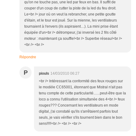
qu'on ne touche pas, une led par feux en bas. Il suffit de
couper d'un coup de cutter la piste de la led du feu droit.
Le<br /> jour où on veut la rebrancher, une petite goutte
d'étain, et le tour est joué. Sur la mienne, les ventilateurs
tournaient à l'envers (ils aspiraient....). La mini prise étant
équipée d'un<br /> détrompeur, j'ai inversé les 2 fils côté
moteur : maintenant ça souffle!<br /> Superbe réseau!<br />
<br /> <br />
Répondre
P
piouls
14/03/2010 06:27
<br /> Intéressant la conformité des feux rouges sur
le modèle CC65001, étonnant que Mistral n'ait pas
tenu compte de cette particularité.......peut-être que la
loco a connu l'utilisation simultanée des 4<br /> feux
rouges??? Concernant les ventilateurs en mode
digital, j'ai constaté qu'ils s'arrêtaient parfois tout
seuls, je vais vérifier s'ils tournent bien dans le bon
sens!!!!!<br /> <br /> <br />