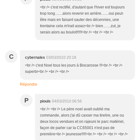
<br /> c'est rectifié, d'autant que l'hiver est toujours
trop long........alors revenir en arrière........oui peut-
être mais en faisant sauter des décennies, une
trentaine cela m'irait assez<br /> bien........zut, je
serais alors au boulot!!!!!!<br /> <br /> <br />
C
cybernales
03/03/2010 20:18
<br /> c'est Noel tous les jours à Biscarosse !!!<br /> <br />
superbr<br /> <br /> <br />
Répondre
P
piouls
04/03/2010 06:56
<br /> <br /> Le père noel avait oublié ma
commande, alors j'ai dû casser ma tirelire, une ou
deux locos vendues et on rajeuni le parc matériel,
façon de parler car la CC65001 n'est pas de
première<br /> jeunesse!!!!!<br /> <br /> <br /> <br />