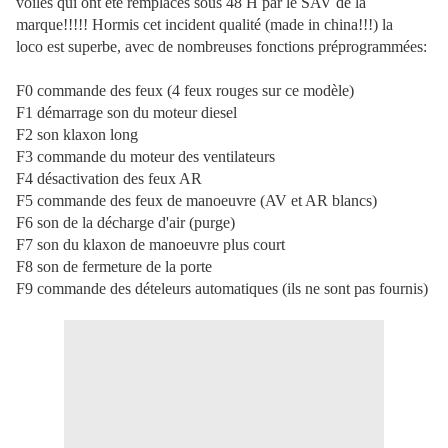
voilés qui ont été remplacés sous 48 H par le SAV de la
marque!!!!! Hormis cet incident qualité (made in china!!!) la
loco est superbe, avec de nombreuses fonctions préprogrammées:
F0 commande des feux (4 feux rouges sur ce modèle)
F1 démarrage son du moteur diesel
F2 son klaxon long
F3 commande du moteur des ventilateurs
F4 désactivation des feux AR
F5 commande des feux de manoeuvre (AV et AR blancs)
F6 son de la décharge d'air (purge)
F7 son du klaxon de manoeuvre plus court
F8 son de fermeture de la porte
F9 commande des dételeurs automatiques (ils ne sont pas fournis)