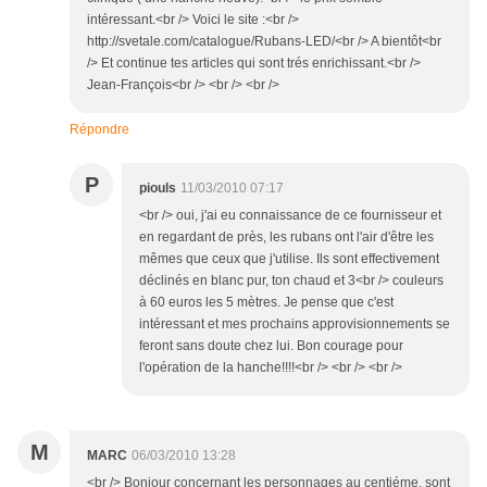
intéressant.<br /> Voici le site :<br />
http://svetale.com/catalogue/Rubans-LED/<br /> A bientôt<br
/> Et continue tes articles qui sont trés enrichissant.<br />
Jean-François<br /> <br /> <br />
Répondre
P
piouls
11/03/2010 07:17
<br /> oui, j'ai eu connaissance de ce fournisseur et
en regardant de près, les rubans ont l'air d'être les
mêmes que ceux que j'utilise. Ils sont effectivement
déclinés en blanc pur, ton chaud et 3<br /> couleurs
à 60 euros les 5 mètres. Je pense que c'est
intéressant et mes prochains approvisionnements se
feront sans doute chez lui. Bon courage pour
l'opération de la hanche!!!!<br /> <br /> <br />
M
MARC
06/03/2010 13:28
<br /> Bonjour concernant les personnages au centiéme, sont