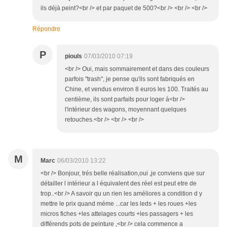
ils déjà peint?<br /> et par paquet de 500?<br /> <br /> <br />
Répondre
P
piouls
07/03/2010 07:19
<br /> Oui, mais sommairement et dans des couleurs
parfois "trash", je pense qu'ils sont fabriqués en
Chine, et vendus environ 8 euros les 100. Traités au
centième, ils sont parfaits pour loger à<br />
l'intérieur des wagons, moyennant quelques
retouches.<br /> <br /> <br />
M
Marc
06/03/2010 13:22
<br /> Bonjour, trés belle réalisation,oui ,je conviens que sur
détailler l intérieur a l équivalent des réel est peut etre de
trop..<br /> A savoir qu un rien les améliores a condition d y
mettre le prix quand méme ...car les leds + les roues +les
micros fiches +les attelages courts +les passagers + les
différends pots de peinture ,<br /> cela commence a