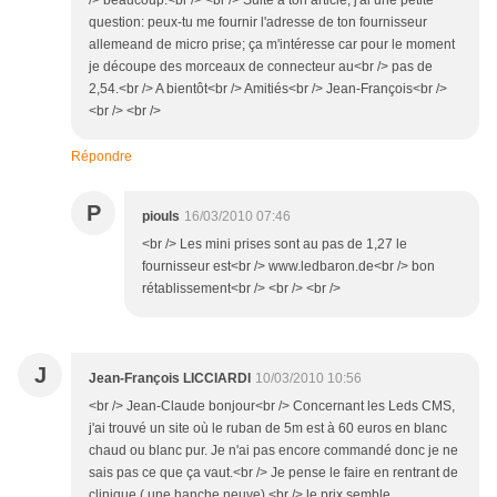
/> beaucoup.<br /> <br /> Suite à ton article, j'ai une petite
question: peux-tu me fournir l'adresse de ton fournisseur
allemeand de micro prise; ça m'intéresse car pour le moment
je découpe des morceaux de connecteur au<br /> pas de
2,54.<br /> A bientôt<br /> Amitiés<br /> Jean-François<br />
<br /> <br />
Répondre
P
piouls
16/03/2010 07:46
<br /> Les mini prises sont au pas de 1,27 le
fournisseur est<br /> www.ledbaron.de<br /> bon
rétablissement<br /> <br /> <br />
J
Jean-François LICCIARDI
10/03/2010 10:56
<br /> Jean-Claude bonjour<br /> Concernant les Leds CMS,
j'ai trouvé un site où le ruban de 5m est à 60 euros en blanc
chaud ou blanc pur. Je n'ai pas encore commandé donc je ne
sais pas ce que ça vaut.<br /> Je pense le faire en rentrant de
clinique ( une hanche neuve).<br /> le prix semble