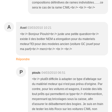
compositions définitives de rames indivisibles........ce
sera le cas de la rame CIWL<br /> <br /> <br />
A
Axel
03/03/2010 10:21
<br /> Bonjour Piouls!<br /> juste une petite question<br />
existe il des boitier NEM a elongation pour du materiels
moteur?Et pour des modeles ancien (voiture GC jouef pour
ma part)<br /> merci<br /> <br /> <br />
Répondre
P
piouls
04/03/2010 06:51
<br /> plutôt difficile à adapter ce type d'attelage sur
du matériel moteur qui n'est pas prévu d'origine. Par
contre, pour les voitures et wagons, il existe des kits
tout prêts qui permettent ce type<br /> d'intervention,
moyennant qq bricolages sous la caisse, afin
d'assurer le débattement des bogies. Je suis en train
de tester les kits Roco sur les voitures CIWL non