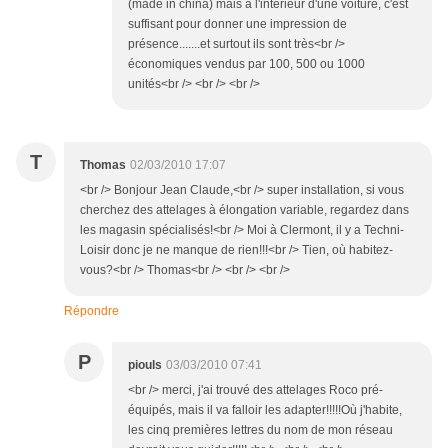
(made in china) mais à l'intérieur d'une voiture, c'est
suffisant pour donner une impression de
présence.......et surtout ils sont très<br />
économiques vendus par 100, 500 ou 1000
unités<br /> <br /> <br />
T
Thomas
02/03/2010 17:07
<br /> Bonjour Jean Claude,<br /> super installation, si vous
cherchez des attelages à élongation variable, regardez dans
les magasin spécialisés!<br /> Moi à Clermont, il y a Techni-
Loisir donc je ne manque de rien!!!<br /> Tien, où habitez-
vous?<br /> Thomas<br /> <br /> <br />
Répondre
P
piouls
03/03/2010 07:41
<br /> merci, j'ai trouvé des attelages Roco pré-
équipés, mais il va falloir les adapter!!!!!Où j'habite,
les cinq premières lettres du nom de mon réseau