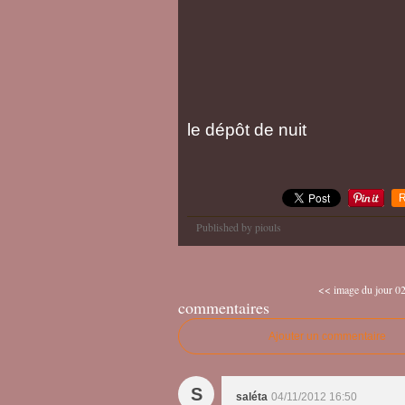
le dépôt de nuit
R
Published by piouls
<< image du jour 02
commentaires
Ajouter un commentaire
S
saléta
04/11/2012 16:50