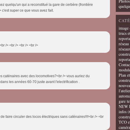
Photos
ez quelqu'un qui a reconstitué la gare de cerbère (frontiére
quelqu
 c'est super ce que vous avez fait.
CATÉ
image 
trucs e
report
réseau 
br /> <br /> <br /> <br />
réseau
constru
report
Contac
modul
Plan e
des caténaires avec des locomotives?<br /> vous auriez du
constr
t dans les années 60-70 juste avant l'electrification .
nouvea
l'ateli
automa
gare t
NEW 
infos
(
constru
 de faire circuler des locos électriques sans caténaires!!!!<br /> <br
TCO e
camér