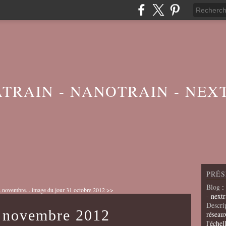
ATRAIN - NANOTRAIN - NEX
PRÉS
Blog
:
 novembre...
image du jour 31 octobre 2012 >>
- nextr
Descri
1 novembre 2012
réseau
l'échel