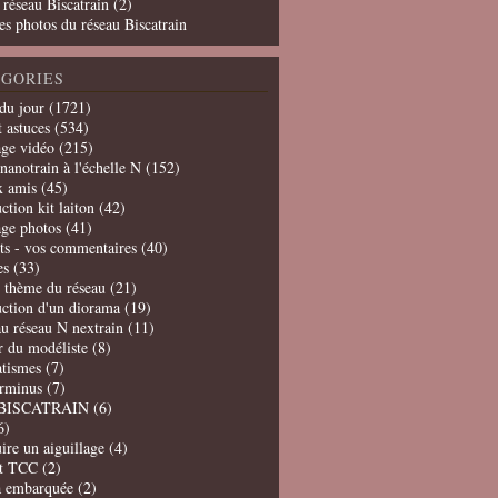
 réseau Biscatrain (2)
es photos du réseau Biscatrain
GORIES
du jour
(1721)
t astuces
(534)
age vidéo
(215)
nanotrain à l'échelle N
(152)
x amis
(45)
ction kit laiton
(42)
age photos
(41)
ts - vos commentaires
(40)
es
(33)
t thème du réseau
(21)
uction d'un diorama
(19)
u réseau N nextrain
(11)
er du modéliste
(8)
tismes
(7)
erminus
(7)
BISCATRAIN
(6)
6)
ire un aiguillage
(4)
t TCC
(2)
a embarquée
(2)