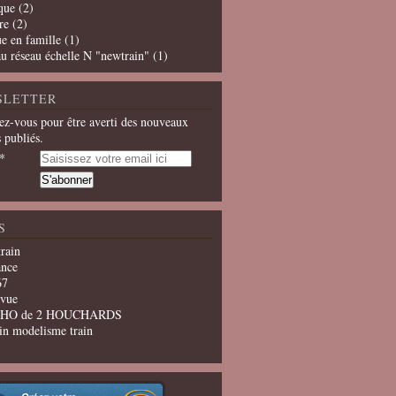
que
(2)
re
(2)
e en famille
(1)
u réseau échelle N "newtrain"
(1)
SLETTER
z-vous pour être averti des nouveaux
s publiés.
S
train
ance
67
evue
u HO de 2 HOUCHARDS
in modelisme train