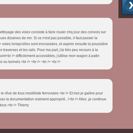
nettoyage des voies consiste à faire rouler chq jour des convois sur
ques dizaines de mn. Si ce n'est pas possible, il faut passer la
voies lorsqu'elles sont encrassées, et aspirer ensuite la poussière
 traverses et les rails. Pour ma part, j'ai très peu recours à la
ont<br /> difficilement accessibles, j'utilise mon wagon à patin
s ou tunnels.<br /> <br /> <br /> <br />
le rêve de tous modéliste ferroviaire.<br /> Et moi je galère pour
pas la documentation vraiment approprié...!<br /> Allez ,je continue
ous.<br /> Thierry