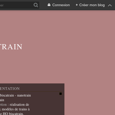
Connexion
+
Créer mon blog
TRAIN
ENTATION
 biscatrain - nanotrain
ain
ption
: réalisation de
x modèles de trains à
le HO biscatrain,