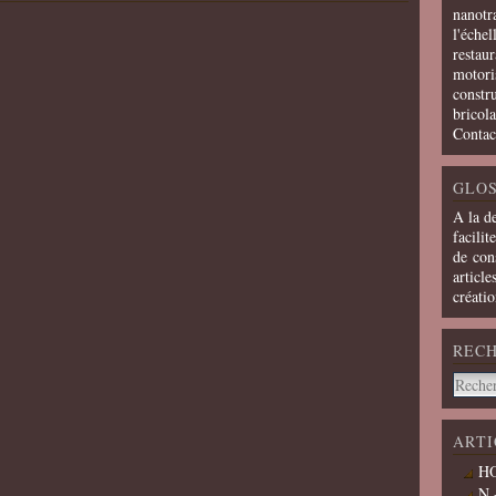
nanotra
l'échel
restaur
motoris
constru
bricola
Contac
GLOS
A la d
facilit
de cons
article
créati
REC
ARTI
HO
N 