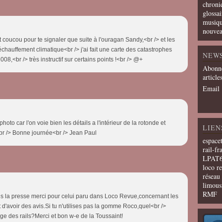
chroni
glossai
musiqu
nouvea
t coucou pour te signaler que suite à l'ouragan Sandy,<br /> et les
hauffement climatique<br /> j'ai fait une carte des catastrophes
NEW
8,<br /> très instructif sur certains points !<br /> @+
Abonne
article
Email
oto car l'on voie bien les détails a l'intérieur de la rotonde et
LIEN
<br /> Bonne journée<br /> Jean Paul
espace
rail-fr
LPAT
loco r
résea
limous
RMF
ans la presse merci pour celui paru dans Loco Revue,concernant les
nt d'avoir des avis.Si tu n'utilises pas la gomme Roco,quel<br />
ge des rails?Merci et bon w-e de la Toussaint!