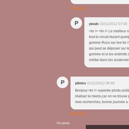
Répondre
P
piouls
02/11/2012 07:08
<br /> <br /> Le meilleur 
tout le circuit durant quel
gomme Roco sur les<br /> 
qui peut se déposer sur les
gomme et si les endroits s
orbital dans les souterrain
P
pilotes
01/11/2012 08:40
Bonjour.<br /> superbe photo,voilà 
réaliser le miens,car on ne trouve 
mes recherches, bonne journée a t
Répondre
biscatrain