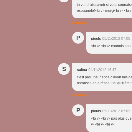
je voudrais savoir si vous connaiss
espagnole)<br /> merçi<br /> <br />
Répondre
P
piouls
05/11/2012 07:05
<br /> <br /> connais pas.<
S
saléta
04/11/2012 16:47
c'est pas une ineptie d'avoir mis 
reconstituer le réseau tel qu'il étai
Répondre
P
piouls
05/11/2012 07:03
<br /> <br /> pas plus que
/> <br /> <br />