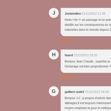
J
Joelaindien
01/11/2012 21:36
Hello !<br /> un passage et un peti
debâts sur les conséquences du réc
naturelles dans le monde depuis 200
Répondre
H
huard
01/11/2012 10:32
Bonjour Jean Claude , superbe la ph
l'éclairage est bien proportionné.
Répondre
G
guilbert andré
01/11/2012 08:40
Bonjour J-C ,à propos d'article d
attelages.Il est toujours interessa
moyen emploies tu pour le nettoya