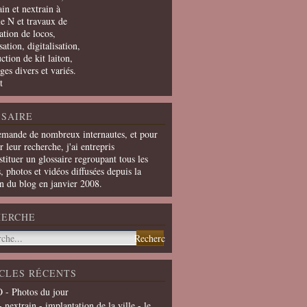
in et nextrain à
le N et travaux de
ation de locos,
ation, digitalisation,
ction de kit laiton,
ges divers et variés.
t
SAIRE
emande de nombreux internautes, et pour
er leur recherche, j'ai entrepris
tituer un glossaire regroupant tous les
s, photos et vidéos diffusées depuis la
on du blog en janvier 2008.
HERCHE
CLES RÉCENTS
 - Photos du jour
- nextrain - implantation de la ville - le