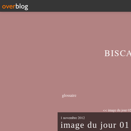
BISC
glossaire
<< image du jour 02
1 novembre 2012
image du jour 0