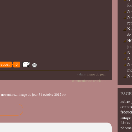
fo
N 
N 
re
N 
de
HO
jo
N 
N 
N 
epost
0
mo
-
dans
image du jour
N 
commenter cet article
…
PAGE
 novembre...
image du jour 31 octobre 2012 >>
autres 
connex
fréquen
image 
Links
photos 