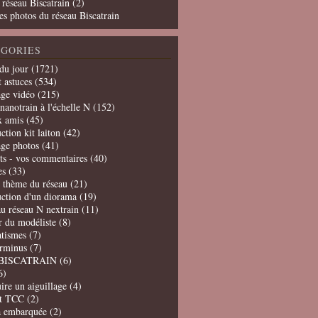
 réseau Biscatrain (2)
es photos du réseau Biscatrain
GORIES
du jour
(1721)
t astuces
(534)
age vidéo
(215)
nanotrain à l'échelle N
(152)
x amis
(45)
ction kit laiton
(42)
age photos
(41)
ts - vos commentaires
(40)
es
(33)
t thème du réseau
(21)
uction d'un diorama
(19)
u réseau N nextrain
(11)
er du modéliste
(8)
tismes
(7)
erminus
(7)
BISCATRAIN
(6)
6)
ire un aiguillage
(4)
t TCC
(2)
a embarquée
(2)