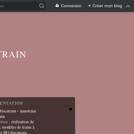
Connexion
+
Créer mon blog
TRAIN
ENTATION
 biscatrain - nanotrain
ain
ption
: réalisation de
x modèles de trains à
le HO biscatrain,