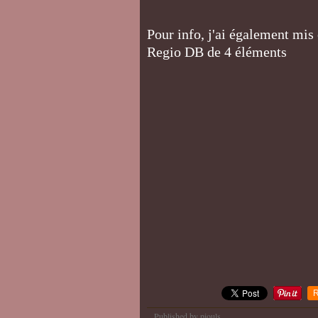
biscatrain4
Pour info, j'ai également mi
Regio DB de 4 éléments
R
Published by piouls