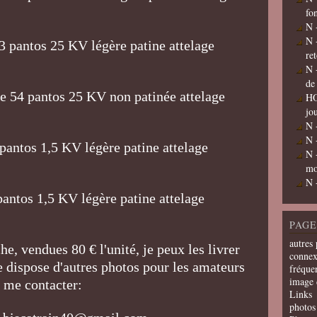
fo
N 
N 
 pantos 25 KV légère patine attelage
re
N 
de
 54 pantos 25 KV non patinée attelage
HO
jo
N 
N 
pantos 1,5 KV légère patine attelage
N 
mo
N 
antos 1,5 KV légère patine attelage
PAGE
autres 
he, vendues 80 € l'unité, je peux les livrer
connex
je dispose d'autres photos pour les amateurs
fréquen
image 
s, me contacter:
Links
photos 