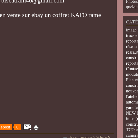
0@gmail.com
Photos
quelqu
s en vente sur ebay un coffret KATO rame
CATÉ
image 
trucs e
report
réseau 
réseau
constru
report
Contac
modul
Plan e
constr
nouvea
l'ateli
automa
gare t
NEW 
infos
(
constru
epost
0
TCO e
camér
-
dans
réseau nanotrain à l'échelle N