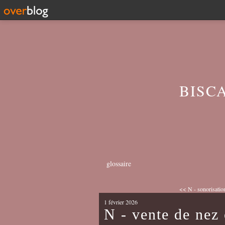
BISC
glossaire
<< N - sonorisation 
1 février 2026
N - vente de nez 