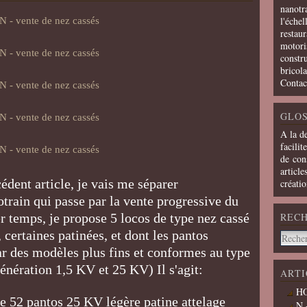
nanotra
l'échel
restaur
motoris
constru
bricola
Contac
GLOS
A la d
facilit
de cons
article
ent article, je vais me séparer
créati
rain qui passe par la vente progressive du
r temps, je propose 5 locos de type nez cassé
REC
, certaines patinées, et dont les pantos
ar des modèles plus fins et conformes au type
énération 1,5 KV et 25 KV) Il s'agit:
ARTI
HO
 52 pantos 25 KV légère patine attelage
N 