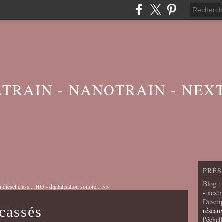
ATRAIN - NANOTRAIN - NEX
PRÉS
Blog
:
diesel class...
HO - digitalisation sonore... >>
- nextr
Descri
cassés
réseau
l'échel