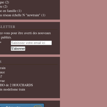
que
(2)
re
(2)
e en famille
(1)
u réseau échelle N "newtrain"
(1)
SLETTER
z-vous pour être averti des nouveaux
s publiés.
S
train
ance
67
evue
u HO de 2 HOUCHARDS
in modelisme train