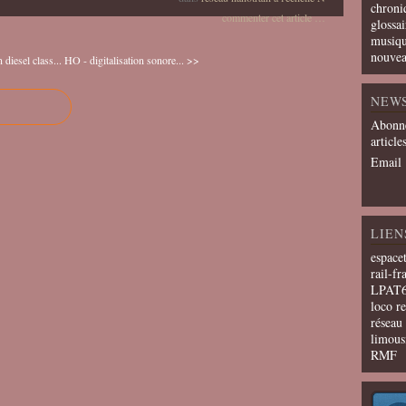
chroni
commenter cet article
…
glossai
musiqu
nouvea
diesel class...
HO - digitalisation sonore... >>
NEW
Abonne
article
Email
LIEN
espace
rail-fr
LPAT
loco r
résea
limous
RMF