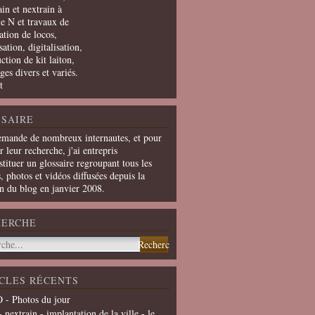
in et nextrain à
le N et travaux de
ation de locos,
ation, digitalisation,
ction de kit laiton,
ges divers et variés.
t
SAIRE
emande de nombreux internautes, et pour
er leur recherche, j'ai entrepris
tituer un glossaire regroupant tous les
s, photos et vidéos diffusées depuis la
on du blog en janvier 2008.
HERCHE
CLES RÉCENTS
 - Photos du jour
- nextrain - implantation de la ville - le